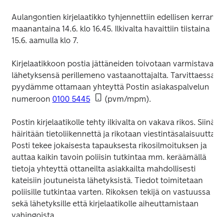
Aulangontien kirjelaatikko tyhjennettiin edellisen kerran 
maanantaina 14.6. klo 16.45. Ilkivalta havaittiin tiistaina 
15.6. aamulla klo 7.
Kirjelaatikkoon postia jättäneiden toivotaan varmistavan
lähetyksensä perillemeno vastaanottajalta. Tarvittaessa 
pyydämme ottamaan yhteyttä Postin asiakaspalvelun 
numeroon 
0100 5445
 (pvm/mpm).
Postin kirjelaatikolle tehty ilkivalta on vakava rikos. Siinä 
häiritään tietoliikennettä ja rikotaan viestintäsalaisuutta. 
Posti tekee jokaisesta tapauksesta rikosilmoituksen ja 
auttaa kaikin tavoin poliisin tutkintaa mm. keräämällä 
tietoja yhteyttä ottaneilta asiakkailta mahdollisesti 
kateisiin joutuneista lähetyksistä. Tiedot toimitetaan 
poliisille tutkintaa varten. Rikoksen tekijä on vastuussa 
sekä lähetyksille että kirjelaatikolle aiheuttamistaan 
vahingoista.