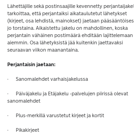
Lähettäjille sekä postinsaajille kevennetty perjantaijakelu
tarkoittaa, että perjantaiksi aikataulutetut lähetykset 
(kirjeet, osa lehdistä, mainokset) jaetaan pääsääntöisesti
jo torstaina. Aikaistettu jakelu on mahdollinen, koska 
perjantain vähäinen postimäärä ehditään lajittelemaan 
aiemmin. Osa lähetyksistä jää kuitenkin jaettavaksi 
seuraavan viikon maanantaina.
Perjantaisin jaetaan: 
·      Sanomalehdet varhaisjakelussa
·      Päiväjakelu ja Etäjakelu -palvelujen piirissä olevat 
sanomalehdet
·      Plus-merkillä varustetut kirjeet ja kortit
·      Pikakirjeet