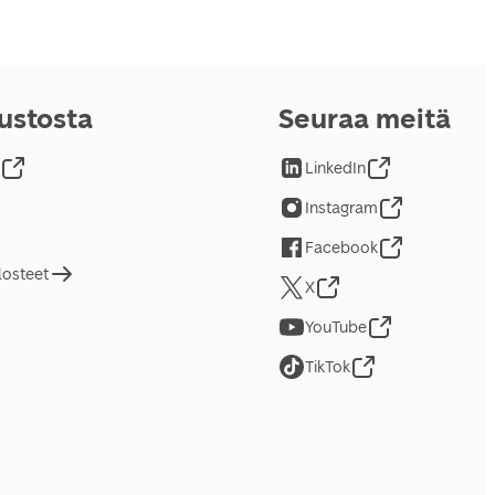
vustosta
Seuraa meitä
LinkedIn
Instagram
Facebook
losteet
X
YouTube
TikTok