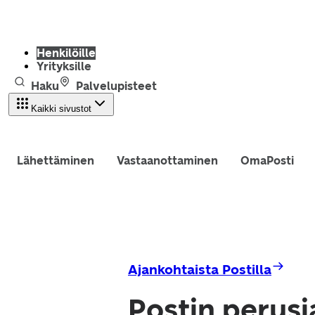
Henkilöille
Yrityksille
Haku
Palvelupisteet
Kaikki sivustot
Lähettäminen
Vastaanottaminen
OmaPosti
Ajankohtaista Postilla
Postin perusj