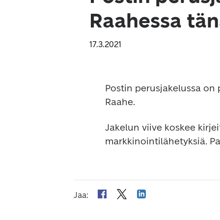
Raahessa tän
17.3.2021
Postin perusjakelussa on p
Raahe.
Jakelun viive koskee kirje
markkinointilähetyksiä. 
Jaa
: