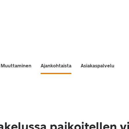
Muuttaminen
Ajankohtaista
Asiakaspalvelu
akelussa paikoitellen v