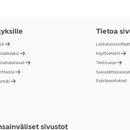
tyksille
Tietoa si
lut
Laskutusosoitteet
asiakkaaksi
Käyttöehdot
alvelukanavat
Tietosuoja
ohtaista
Saavutettavuusse
Evästeasetukset
astuki
sainväliset sivustot