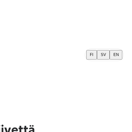
FI
SV
EN
iivettä