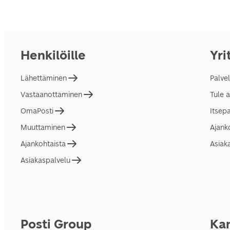
Henkilöille
Yri
Lähettäminen
Palve
Vastaanottaminen
Tule 
OmaPosti
Itsep
Muuttaminen
Ajank
Ajankohtaista
Asiak
Asiakaspalvelu
Posti Group
Kan