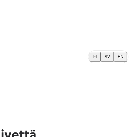
FI
SV
EN
iivettä