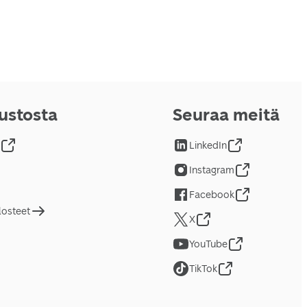
vustosta
Seuraa meitä
LinkedIn
Instagram
Facebook
losteet
X
YouTube
TikTok