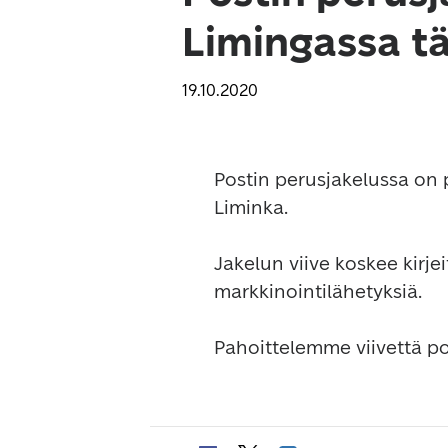
Limingassa t
19.10.2020
Postin perusjakelussa on p
Liminka. 

Jakelun viive koskee kirje
markkinointilähetyksiä.

Pahoittelemme viivettä p