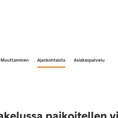
Muuttaminen
Ajankohtaista
Asiakaspalvelu
akelussa paikoitellen v