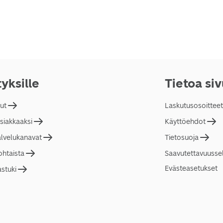
tyksille
Tietoa si
lut
Laskutusosoitteet
asiakkaaksi
Käyttöehdot
alvelukanavat
Tietosuoja
ohtaista
Saavutettavuusse
Evästeasetukset
astuki