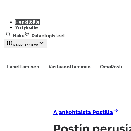
Henkilöille
Yrityksille
Haku
Palvelupisteet
Kaikki sivustot
Lähettäminen
Vastaanottaminen
OmaPosti
Ajankohtaista Postilla
Postin perusj