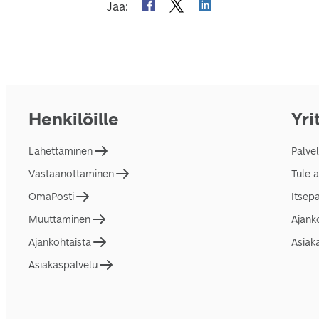
Jaa
:
Henkilöille
Yri
Lähettäminen
Palve
Vastaanottaminen
Tule 
OmaPosti
Itsep
Muuttaminen
Ajank
Ajankohtaista
Asiak
Asiakaspalvelu