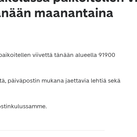
änään maanantaina
aikoitellen viivettä tänään alueella 91900 
itä, päiväpostin mukana jaettavia lehtiä sekä 
ostinkulussamme.