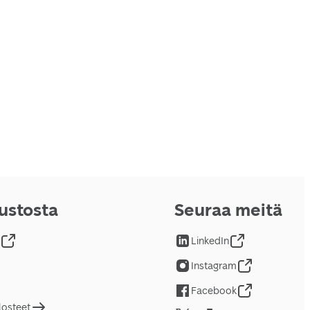
vustosta
Seuraa meitä
LinkedIn
Instagram
Facebook
losteet