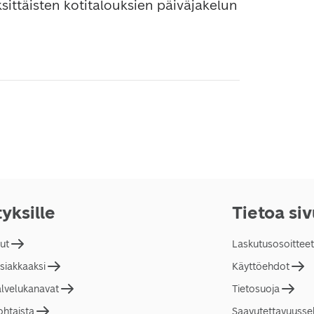
ksittäisten kotitalouksien päiväjakelun 
tyksille
Tietoa si
lut
Laskutusosoitteet
asiakkaaksi
Käyttöehdot
alvelukanavat
Tietosuoja
ohtaista
Saavutettavuusse