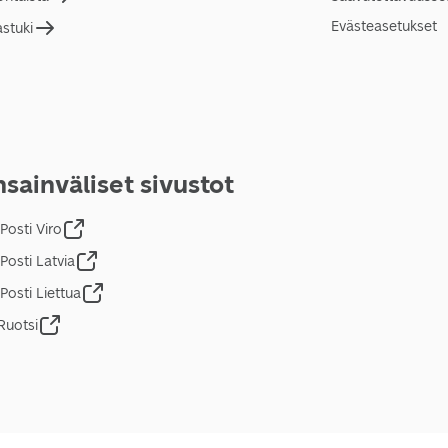
Evästeasetukset
astuki
sainväliset sivustot
Posti Viro
Posti Latvia
Posti Liettua
Ruotsi