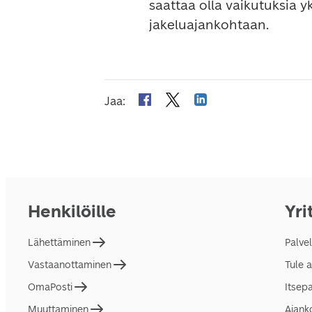
saattaa olla vaikutuksia y
jakeluajankohtaan.  
Jaa
:
Henkilöille
Yri
Lähettäminen
Palve
Vastaanottaminen
Tule 
OmaPosti
Itsep
Muuttaminen
Ajank