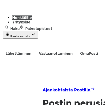
Henkilöille
Yrityksille
Haku
Palvelupisteet
Kaikki sivustot
Lähettäminen
Vastaanottaminen
OmaPosti
Ajankohtaista Postilla
Postin perusj