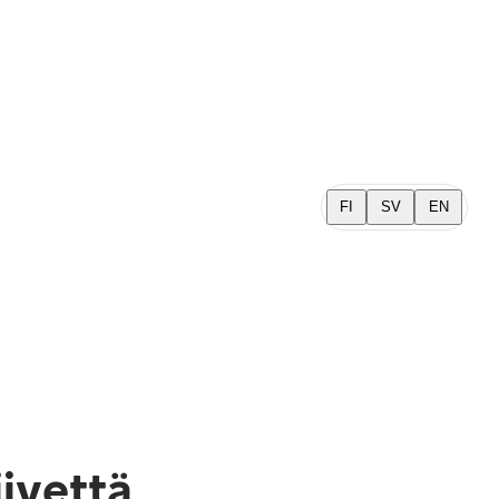
FI
SV
EN
iivettä