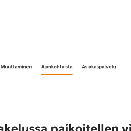
Muuttaminen
Ajankohtaista
Asiakaspalvelu
akelussa paikoitellen v