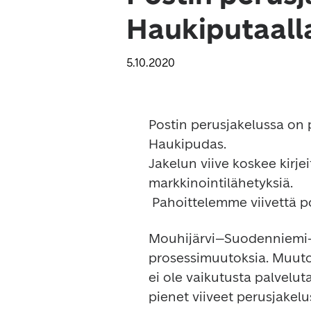
Haukiputaall
5.10.2020
Postin perusjakelussa on p
Haukipudas. 

Jakelun viive koskee kirje
markkinointilähetyksiä.

Mouhijärvi–Suodenniemi–La
prosessimuutoksia. Muutok
ei ole vaikutusta palvelu
pienet viiveet perusjakelu