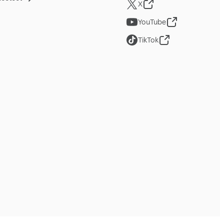
X
YouTube
TikTok