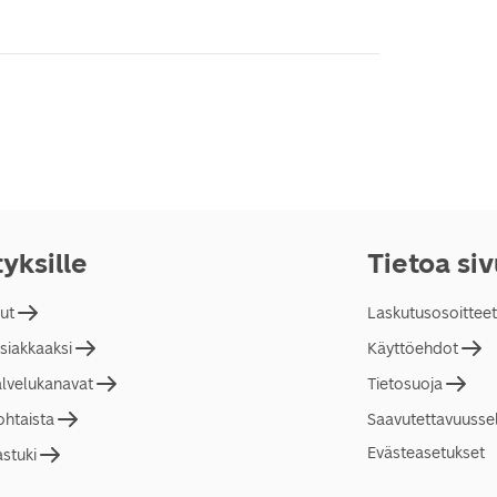
tyksille
Tietoa si
lut
Laskutusosoitteet
asiakkaaksi
Käyttöehdot
alvelukanavat
Tietosuoja
ohtaista
Saavutettavuusse
Evästeasetukset
astuki