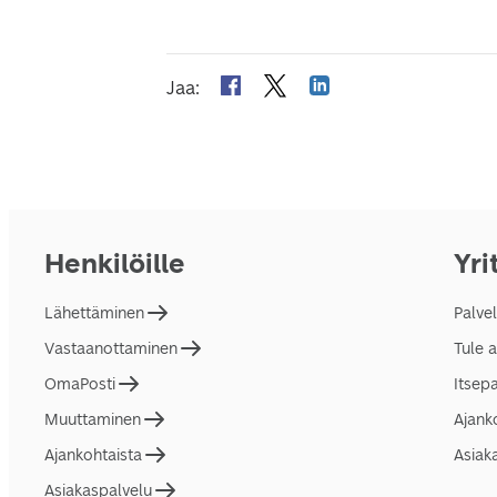
Jaa
:
Henkilöille
Yri
Lähettäminen
Palve
Vastaanottaminen
Tule 
OmaPosti
Itsep
Muuttaminen
Ajank
Ajankohtaista
Asiak
Asiakaspalvelu