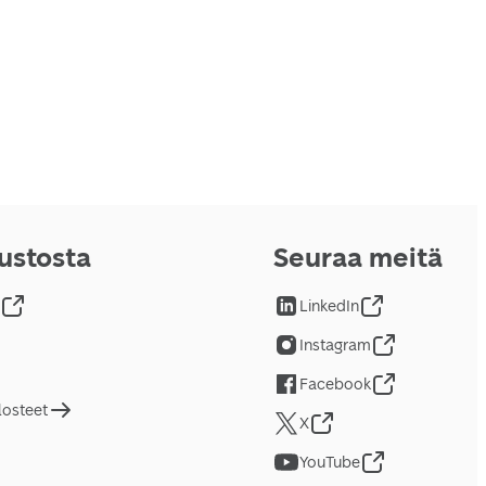
vustosta
Seuraa meitä
LinkedIn
Instagram
Facebook
losteet
X
YouTube