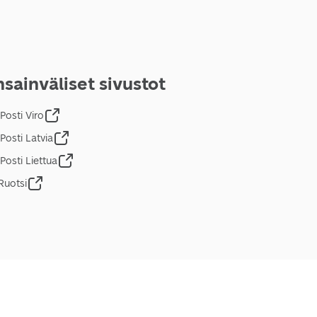
sainväliset sivustot
Posti Viro
Posti Latvia
Posti Liettua
Ruotsi