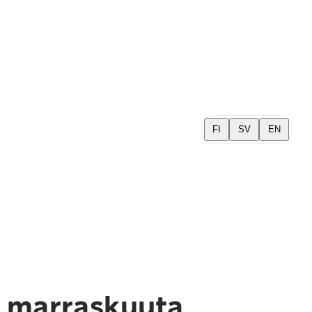
FI
SV
EN
. marraskuuta