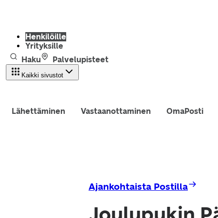
Henkilöille
Yrityksille
Haku
Palvelupisteet
Kaikki sivustot
Lähettäminen
Vastaanottaminen
OmaPosti
Ajankohtaista Postilla
Joulupukin P