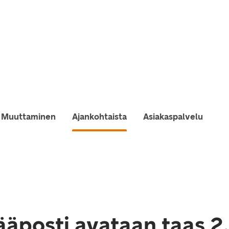
Muuttaminen
Ajankohtaista
Asiakaspalvelu
ääposti avataan taas 2