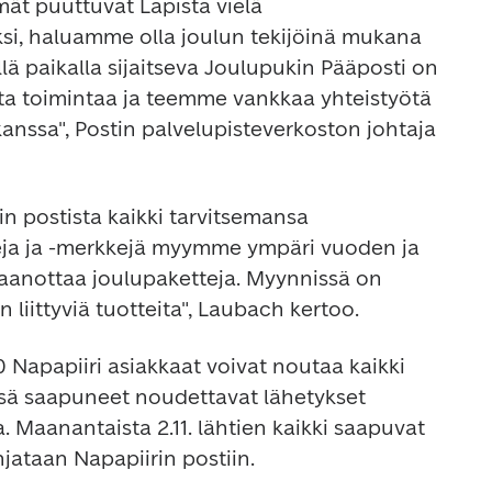
mät puuttuvat Lapista vielä 
si, haluamme olla joulun tekijöinä mukana 
ä paikalla sijaitseva Joulupukin Pääposti on 
a toimintaa ja teemme vankkaa yhteistyötä 
alueen muiden yrittäjien kanssa", Postin palvelupisteverkoston johtaja 
n postista kaikki tarvitsemansa 
teja ja -merkkejä myymme ympäri vuoden ja 
taanottaa joulupaketteja. Myynnissä on 
n liittyviä tuotteita", Laubach kertoo.
apapiiri asiakkaat voivat noutaa kaikki 
sä saapuneet noudettavat lähetykset 
 Maanantaista 2.11. lähtien kaikki saapuvat 
jataan Napapiirin postiin.