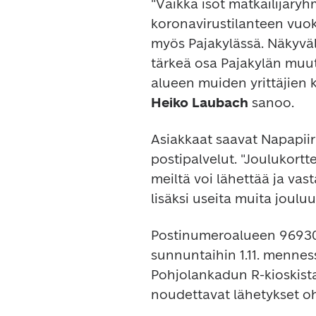
"Vaikka isot matkailijaryh
koronavirustilanteen vuok
myös Pajakylässä. Näkyväll
tärkeä osa Pajakylän muut
Heiko Laubach
 sanoo.
Asiakkaat saavat Napapiiri
postipalvelut. "Joulukort
meiltä voi lähettää ja vas
lisäksi useita muita jouluu
Postinumeroalueen 96930 N
sunnuntaihin 1.11. mennes
Pohjolankadun R-kioskista.
noudettavat lähetykset oh