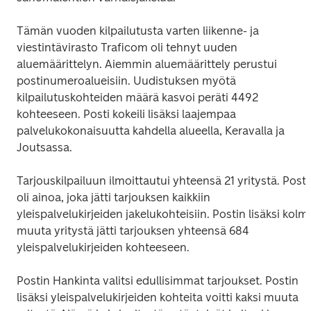
Tämän vuoden kilpailutusta varten liikenne- ja 
viestintävirasto Traficom oli tehnyt uuden 
aluemäärittelyn. Aiemmin aluemäärittely perustui 
postinumeroalueisiin. Uudistuksen myötä 
kilpailutuskohteiden määrä kasvoi peräti 4492 
kohteeseen. Posti kokeili lisäksi laajempaa 
palvelukokonaisuutta kahdella alueella, Keravalla ja 
Joutsassa.
Tarjouskilpailuun ilmoittautui yhteensä 21 yritystä. Posti 
oli ainoa, joka jätti tarjouksen kaikkiin 
yleispalvelukirjeiden jakelukohteisiin. Postin lisäksi kolme
muuta yritystä jätti tarjouksen yhteensä 684 
yleispalvelukirjeiden kohteeseen. 
Postin Hankinta valitsi edullisimmat tarjoukset. Postin 
lisäksi yleispalvelukirjeiden kohteita voitti kaksi muuta 