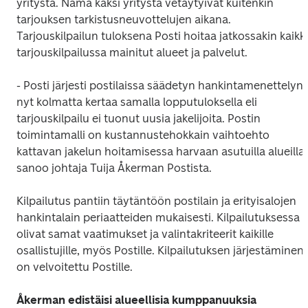
yritystä. Nämä kaksi yritystä vetäytyivät kuitenkin 
tarjouksen tarkistusneuvottelujen aikana. 
Tarjouskilpailun tuloksena Posti hoitaa jatkossakin kaikki 
tarjouskilpailussa mainitut alueet ja palvelut.
- Posti järjesti postilaissa säädetyn hankintamenettelyn 
nyt kolmatta kertaa samalla lopputuloksella eli 
tarjouskilpailu ei tuonut uusia jakelijoita. Postin 
toimintamalli on kustannustehokkain vaihtoehto 
kattavan jakelun hoitamisessa harvaan asutuilla alueilla, 
sanoo johtaja Tuija Åkerman Postista.
Kilpailutus pantiin täytäntöön postilain ja erityisalojen 
hankintalain periaatteiden mukaisesti. Kilpailutuksessa 
olivat samat vaatimukset ja valintakriteerit kaikille 
osallistujille, myös Postille. Kilpailutuksen järjestäminen 
on velvoitettu Postille.
Åkerman edistäisi alueellisia kumppanuuksia 