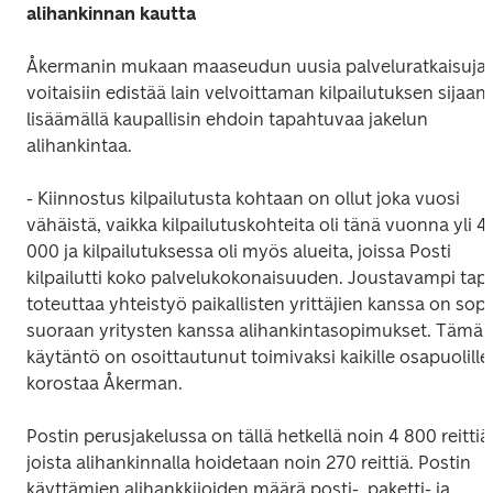
alihankinnan kautta
Åkermanin mukaan maaseudun uusia palveluratkaisuja 
voitaisiin edistää lain velvoittaman kilpailutuksen sijaan 
lisäämällä kaupallisin ehdoin tapahtuvaa jakelun 
alihankintaa. 
- Kiinnostus kilpailutusta kohtaan on ollut joka vuosi 
vähäistä, vaikka kilpailutuskohteita oli tänä vuonna yli 4 
000 ja kilpailutuksessa oli myös alueita, joissa Posti 
kilpailutti koko palvelukokonaisuuden. Joustavampi tapa
toteuttaa yhteistyö paikallisten yrittäjien kanssa on sopia
suoraan yritysten kanssa alihankintasopimukset. Tämä 
käytäntö on osoittautunut toimivaksi kaikille osapuolille,
korostaa Åkerman.
Postin perusjakelussa on tällä hetkellä noin 4 800 reittiä,
joista alihankinnalla hoidetaan noin 270 reittiä. Postin 
käyttämien alihankkijoiden määrä posti-, paketti- ja 