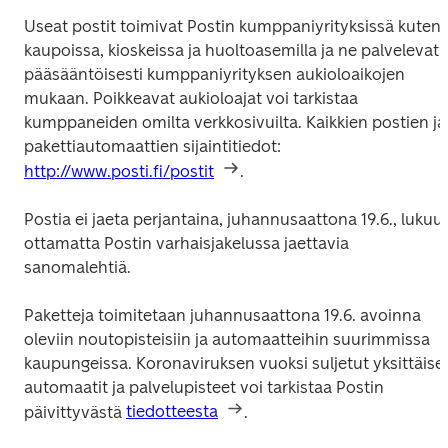
Useat postit toimivat Postin kumppaniyrityksissä kuten 
kaupoissa, kioskeissa ja huoltoasemilla ja ne palvelevat 
pääsääntöisesti kumppaniyrityksen aukioloaikojen 
mukaan. Poikkeavat aukioloajat voi tarkistaa 
kumppaneiden omilta verkkosivuilta. Kaikkien postien ja 
pakettiautomaattien sijaintitiedot: 
http://www.posti.fi/postit
.
Postia ei jaeta perjantaina, juhannusaattona 19.6., lukuun
ottamatta Postin varhaisjakelussa jaettavia 
sanomalehtiä. 
Paketteja toimitetaan juhannusaattona 19.6. avoinna 
oleviin noutopisteisiin ja automaatteihin suurimmissa 
kaupungeissa. Koronaviruksen vuoksi suljetut yksittäiset
automaatit ja palvelupisteet voi tarkistaa Postin 
päivittyvästä 
tiedotteesta
.