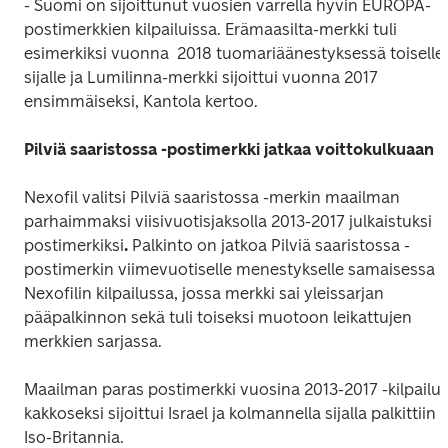
- Suomi on sijoittunut vuosien varrella hyvin EUROPA-
postimerkkien kilpailuissa. 
Erämaasilta-
merkki
tuli 
esimerkiksi vuonna  2018 tuomariäänestyksessä toiselle 
sijalle ja 
Lumilinna
-merkki sijoittui vuonna 2017 
ensimmäiseksi, Kantola kertoo.
Pilviä saaristossa -postimerkki jatkaa voittokulkuaan
Nexofil valitsi 
Pilviä saaristossa
 -merkin maailman 
parhaimmaksi viisivuotisjaksolla 2013-2017 julkaistuksi 
postimerkiksi
. 
Palkinto on jatkoa 
Pilviä saaristossa
 -
postimerkin viimevuotiselle menestykselle samaisessa 
Nexofilin kilpailussa, jossa merkki sai yleissarjan 
pääpalkinnon sekä tuli toiseksi muotoon leikattujen 
merkkien sarjassa.
Maailman paras postimerkki vuosina 2013-2017 -kilpailun
kakkoseksi sijoittui Israel ja kolmannella sijalla palkittiin 
Iso-Britannia.