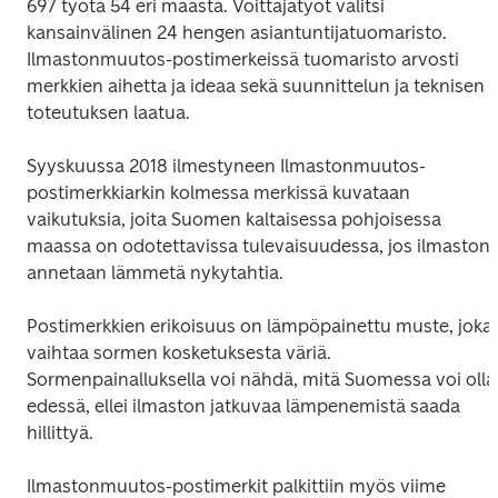
697 työtä 54 eri maasta. Voittajatyöt valitsi 
kansainvälinen 24 hengen asiantuntijatuomaristo. 
Ilmastonmuutos
-postimerkeissä tuomaristo arvosti 
merkkien aihetta ja ideaa sekä suunnittelun ja teknisen 
toteutuksen laatua.
Syyskuussa 2018 ilmestyneen 
Ilmastonmuutos
-
postimerkkiarkin kolmessa merkissä kuvataan 
vaikutuksia, joita Suomen kaltaisessa pohjoisessa 
maassa on odotettavissa tulevaisuudessa, jos ilmaston 
annetaan lämmetä nykytahtia.
Postimerkkien erikoisuus on lämpöpainettu muste, joka 
vaihtaa sormen kosketuksesta väriä. 
Sormenpainalluksella voi nähdä, mitä Suomessa voi olla 
edessä, ellei ilmaston jatkuvaa lämpenemistä saada 
hillittyä.
Ilmastonmuutos
-postimerkit palkittiin myös viime 