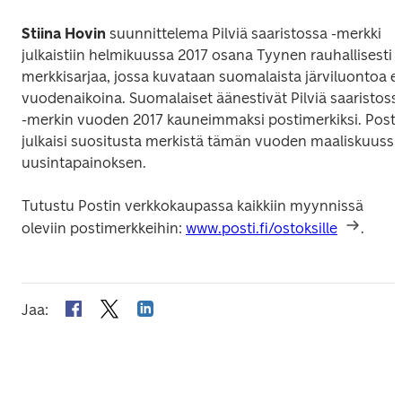
Stiina Hovin
 suunnittelema 
Pilviä saaristossa
 -merkki 
julkaistiin helmikuussa 2017 osana 
Tyynen rauhallisesti 
-
merkkisarjaa, jossa kuvataan suomalaista järviluontoa eri
vuodenaikoina. Suomalaiset äänestivät 
Pilviä saaristoss
-merkin vuoden 2017 kauneimmaksi postimerkiksi. Posti 
julkaisi suositusta merkistä tämän vuoden maaliskuussa 
uusintapainoksen. 
Tutustu Postin verkkokaupassa kaikkiin myynnissä 
oleviin postimerkkeihin: 
www.posti.fi/ostoksille
.
Jaa
: