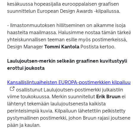
kesäkuussa hopeasijalla eurooppalaisen graafisen 
suunnittelun European Design Awards -kilpailussa.
- Ilmastonmuutoksen hillitseminen on aikamme isoja 
haasteita maailmassa. Halusimme nostaa tämän tärkeän
yhteiskunnallisen teeman esille myös postimerkeissä, 
Design Manager 
Tommi Kantola
 Postista kertoo.
Laulujoutsen-merkin selkeän graafinen kuvitustyyli 
erottui joukosta               
Kansallislintuaiheisten EUROPA-postimerkkien kilpailuu
 osallistunut 
Laulujoutsen
-postimerkki julkaistiin 
viime toukokuussa. Merkin suunnitellut 
Erik Bruun
 ei 
lähtenyt tekemään laulujoutsenesta kaikista 
perinteisimpiä kuvia. Kilpailuun lähetettiin pelkistetty 
pystymallinen postimerkki, johon Bruun rajasi joutsenen
pään ja kaulan.