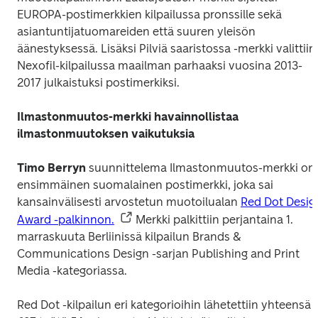
EUROPA-postimerkkien kilpailussa pronssille sekä 
asiantuntijatuomareiden että suuren yleisön 
äänestyksessä. Lisäksi 
Pilviä saaristossa
 -merkki valittiin 
Nexofil-kilpailussa maailman parhaaksi vuosina 2013-
2017 julkaistuksi postimerkiksi.
Ilmastonmuutos-merkki havainnollistaa 
ilmastonmuutoksen vaikutuksia
Timo Berryn
 suunnittelema 
Ilmastonmuutos
-merkki on 
ensimmäinen suomalainen postimerkki, joka sai 
kansainvälisesti arvostetun muotoilualan 
Red Dot Design
Award -palkinnon.
 Merkki palkittiin perjantaina 1. 
marraskuuta Berliinissä kilpailun Brands & 
Communications Design -sarjan Publishing and Print 
Media -kategoriassa.
Red Dot -kilpailun eri kategorioihin lähetettiin yhteensä 8