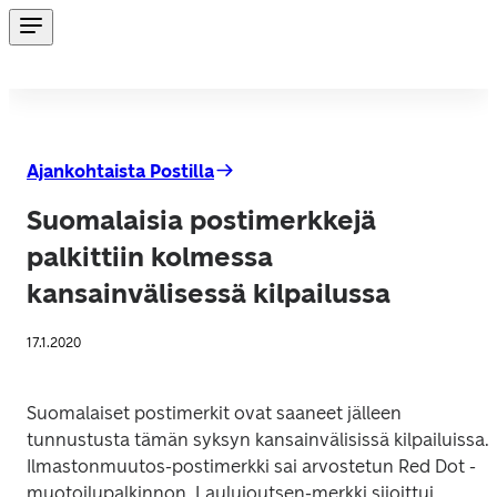
Ajankohtaista Postilla
Suomalaisia postimerkkejä
palkittiin kolmessa
kansainvälisessä kilpailussa
17.1.2020
Suomalaiset postimerkit ovat saaneet jälleen 
tunnustusta tämän syksyn kansainvälisissä kilpailuissa. 
Ilmastonmuutos
-postimerkki sai arvostetun Red Dot -
muotoilupalkinnon. 
Laulujoutsen
-merkki sijoittui 