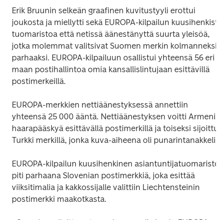
Erik Bruunin selkeän graafinen kuvitustyyli erottui 
joukosta ja miellytti sekä EUROPA-kilpailun kuusihenkistä
tuomaristoa että netissä äänestänyttä suurta yleisöä, 
jotka molemmat valitsivat Suomen merkin kolmanneksi 
parhaaksi. EUROPA-kilpailuun osallistui yhteensä 56 eri 
maan postihallintoa omia kansallislintujaan esittävillä 
postimerkeillä.
EUROPA-merkkien nettiäänestyksessä annettiin 
yhteensä 25 000 ääntä. Nettiäänestyksen voitti Armenia 
haarapääskyä esittävällä postimerkillä ja toiseksi sijoittui
Turkki merkillä, jonka kuva-aiheena oli punarintanakkeli.
EUROPA-kilpailun kuusihenkinen asiantuntijatuomaristo 
piti parhaana Slovenian postimerkkiä, joka esittää 
viiksitimalia ja kakkossijalle valittiin Liechtensteinin 
postimerkki maakotkasta.