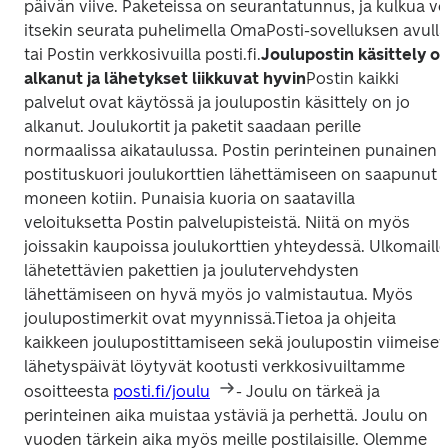
päivän viive. Paketeissa on seurantatunnus, ja kulkua voi
itsekin seurata puhelimella OmaPosti-sovelluksen avulla 
tai Postin verkkosivuilla posti.fi.
Joulupostin käsittely on
alkanut ja lähetykset liikkuvat hyvin
Postin kaikki 
palvelut ovat käytössä ja joulupostin käsittely on jo 
alkanut. Joulukortit ja paketit saadaan perille 
normaalissa aikataulussa. 
Postin perinteinen punainen 
postituskuori joulukorttien lähettämiseen on saapunut 
moneen kotiin. Punaisia kuoria on saatavilla 
veloituksetta Postin palvelupisteistä. Niitä on myös 
joissakin kaupoissa joulukorttien yhteydessä. Ulkomaille 
lähetettävien pakettien ja joulutervehdysten 
lähettämiseen on hyvä myös jo valmistautua. Myös 
joulupostimerkit ovat myynnissä.
Tietoa ja ohjeita 
kaikkeen joulupostittamiseen sekä joulupostin viimeiset 
lähetyspäivät löytyvät kootusti verkkosivuiltamme 
osoitteesta 
posti.fi/joulu
- Joulu on tärkeä ja 
perinteinen aika muistaa ystäviä ja perhettä. Joulu on 
vuoden tärkein aika myös meille postilaisille. Olemme 