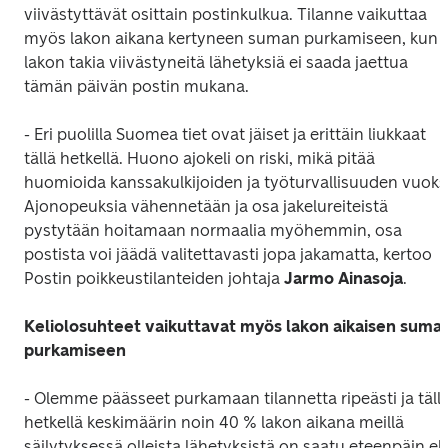
viivästyttävät osittain postinkulkua. Tilanne vaikuttaa 
myös lakon aikana kertyneen suman purkamiseen, kun 
lakon takia viivästyneitä lähetyksiä ei saada jaettua 
tämän päivän postin mukana.
- Eri puolilla Suomea tiet ovat jäiset ja erittäin liukkaat 
tällä hetkellä. Huono ajokeli on riski, mikä pitää 
huomioida kanssakulkijoiden ja työturvallisuuden vuoksi.
Ajonopeuksia vähennetään ja osa jakelureiteistä 
pystytään hoitamaan normaalia myöhemmin, osa 
postista voi jäädä valitettavasti jopa jakamatta, kertoo 
Postin poikkeustilanteiden johtaja 
Jarmo Ainasoja
.
Keliolosuhteet vaikuttavat myös lakon aikaisen suman
purkamiseen
- Olemme päässeet purkamaan tilannetta ripeästi ja tällä
hetkellä keskimäärin noin 40 % lakon aikana meillä 
säilytyksessä olleista lähetyksistä on saatu eteenpäin eli 