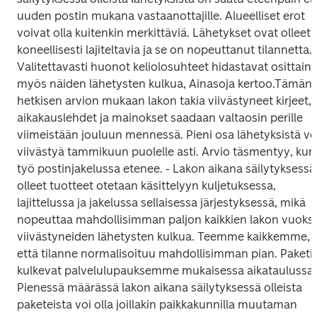
uuden postin mukana vastaanottajille. Alueelliset erot 
voivat olla kuitenkin merkittäviä. Lähetykset ovat olleet 
koneellisesti lajiteltavia ja se on nopeuttanut tilannetta. 
Valitettavasti huonot keliolosuhteet hidastavat osittain 
myös näiden lähetysten kulkua, Ainasoja kertoo.
Tämän 
hetkisen arvion mukaan lakon takia viivästyneet kirjeet, 
aikakauslehdet ja mainokset saadaan valtaosin perille 
viimeistään jouluun mennessä. Pieni osa lähetyksistä voi
viivästyä tammikuun puolelle asti. Arvio täsmentyy, kun 
työ postinjakelussa etenee. 
- Lakon aikana säilytyksessä 
olleet tuotteet otetaan käsittelyyn kuljetuksessa, 
lajittelussa ja jakelussa sellaisessa järjestyksessä, mikä 
nopeuttaa mahdollisimman paljon kaikkien lakon vuoksi 
viivästyneiden lähetysten kulkua. Teemme kaikkemme, 
että tilanne normalisoituu mahdollisimman pian. 
Paketit 
kulkevat palvelulupauksemme mukaisessa aikataulussa. 
Pienessä määrässä lakon aikana säilytyksessä olleista 
paketeista voi olla joillakin paikkakunnilla muutaman 