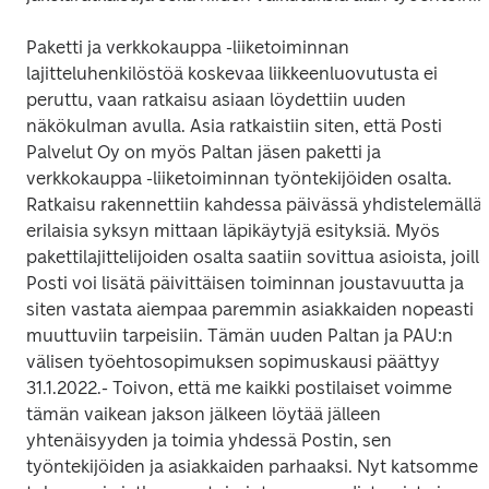
Paketti ja verkkokauppa -liiketoiminnan 
lajitteluhenkilöstöä koskevaa liikkeenluovutusta ei 
peruttu, vaan ratkaisu asiaan löydettiin uuden 
näkökulman avulla. Asia ratkaistiin siten, että Posti 
Palvelut Oy on myös Paltan jäsen paketti ja 
verkkokauppa -liiketoiminnan työntekijöiden osalta. 
Ratkaisu rakennettiin kahdessa päivässä yhdistelemällä 
erilaisia syksyn mittaan läpikäytyjä esityksiä. Myös 
pakettilajittelijoiden osalta saatiin sovittua asioista, joilla 
Posti voi lisätä päivittäisen toiminnan joustavuutta ja 
siten vastata aiempaa paremmin asiakkaiden nopeasti 
muuttuviin tarpeisiin. Tämän uuden Paltan ja PAU:n 
välisen työehtosopimuksen sopimuskausi päättyy 
31.1.2022.
- Toivon, että me kaikki postilaiset voimme 
tämän vaikean jakson jälkeen löytää jälleen 
yhtenäisyyden ja toimia yhdessä Postin, sen 
työntekijöiden ja asiakkaiden parhaaksi. Nyt katsomme 