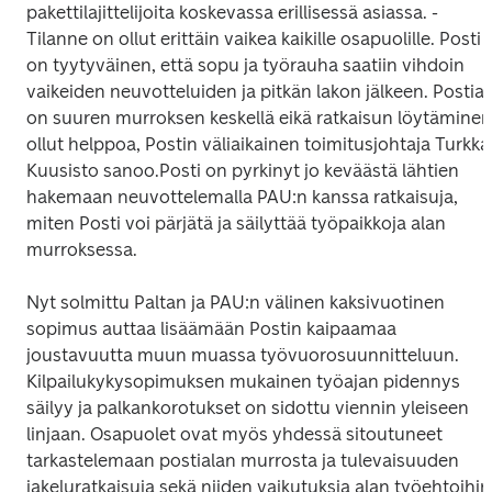
pakettilajittelijoita koskevassa erillisessä asiassa. 
- 
Tilanne on ollut erittäin vaikea kaikille osapuolille. Posti 
on tyytyväinen, että sopu ja työrauha saatiin vihdoin 
vaikeiden neuvotteluiden ja pitkän lakon jälkeen. Postiala
on suuren murroksen keskellä eikä ratkaisun löytäminen 
ollut helppoa, Postin väliaikainen toimitusjohtaja Turkka 
Kuusisto sanoo.
Posti on pyrkinyt jo keväästä lähtien 
hakemaan neuvottelemalla PAU:n kanssa ratkaisuja, 
miten Posti voi pärjätä ja säilyttää työpaikkoja alan 
murroksessa.
Nyt solmittu Paltan ja PAU:n välinen kaksivuotinen 
sopimus auttaa lisäämään Postin kaipaamaa 
joustavuutta muun muassa työvuorosuunnitteluun. 
Kilpailukykysopimuksen mukainen työajan pidennys 
säilyy ja palkankorotukset on sidottu viennin yleiseen 
linjaan. Osapuolet ovat myös yhdessä sitoutuneet 
tarkastelemaan postialan murrosta ja tulevaisuuden 
jakeluratkaisuja sekä niiden vaikutuksia alan työehtoihin