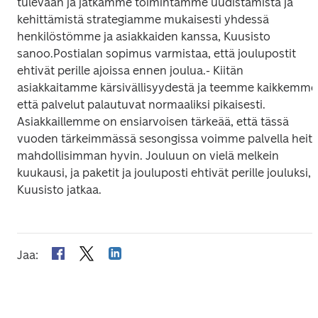
tulevaan ja jatkamme toimintamme uudistamista ja 
kehittämistä strategiamme mukaisesti yhdessä 
henkilöstömme ja asiakkaiden kanssa, Kuusisto 
sanoo.
Postialan sopimus varmistaa, että joulupostit 
ehtivät perille ajoissa ennen joulua.
- Kiitän 
asiakkaitamme kärsivällisyydestä ja teemme kaikkemme,
että palvelut palautuvat normaaliksi pikaisesti. 
Asiakkaillemme on ensiarvoisen tärkeää, että tässä 
vuoden tärkeimmässä sesongissa voimme palvella heitä
mahdollisimman hyvin. Jouluun on vielä melkein 
kuukausi, ja paketit ja jouluposti ehtivät perille jouluksi, 
Kuusisto jatkaa.
Jaa
: