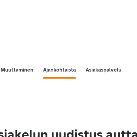
Muuttaminen
Ajankohtaista
Asiakaspalvelu
sjakelun uudistus autt