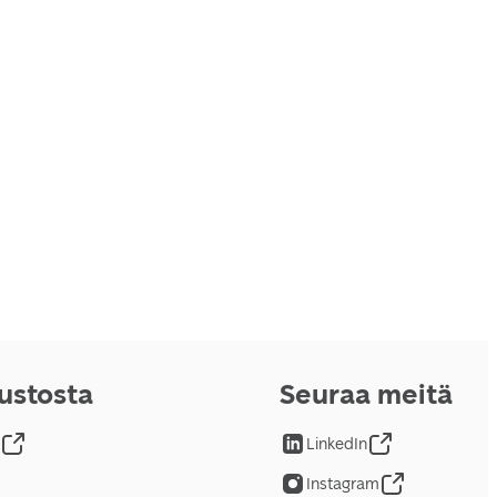
vustosta
Seuraa meitä
LinkedIn
Instagram