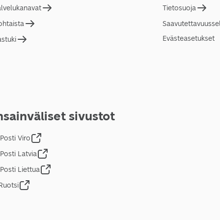
alvelukanavat
Tietosuoja
ohtaista
Saavutettavuusse
Evästeasetukset
astuki
sainväliset sivustot
Posti Viro
Posti Latvia
Posti Liettua
Ruotsi