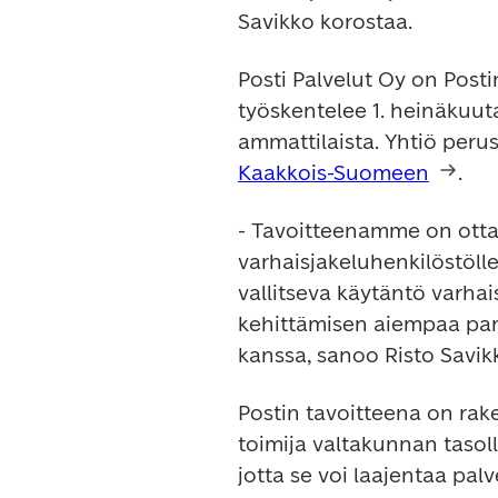
Savikko korostaa.
Posti Palvelut Oy on Post
työskentelee 1. heinäkuut
ammattilaista. Yhtiö perust
Kaakkois-Suomeen
.
- Tavoitteenamme on otta
varhaisjakeluhenkilöstöl
vallitseva käytäntö varhai
kehittämisen aiempaa pa
kanssa, sanoo Risto Savik
Postin tavoitteena on rake
toimija valtakunnan tasolla
jotta se voi laajentaa palv