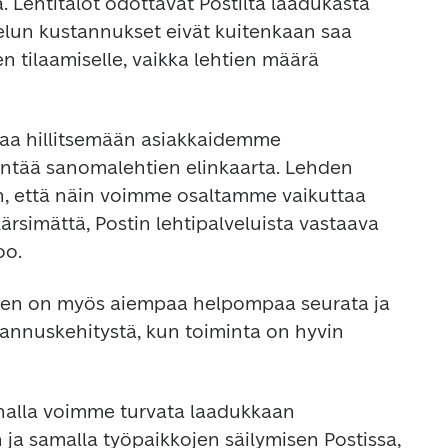
 Lehtitalot odottavat Postilta laadukasta 
kelun kustannukset eivät kuitenkaan saa 
 tilaamiselle, vaikka lehtien määrä 
taa hillitsemään asiakkaidemme 
ntää sanomalehtien elinkaarta. Lehden 
n, että näin voimme osaltamme vaikuttaa 
ärsimättä, Postin lehtipalveluista vastaava 
oo.
jien on myös aiempaa helpompaa seurata ja 
tannuskehitystä, kun toiminta on hyvin 
nnalla voimme turvata laadukkaan 
 ja samalla työpaikkojen säilymisen Postissa, 