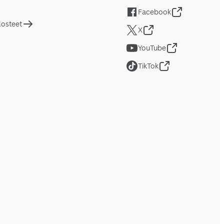
Facebook
losteet
X
YouTube
TikTok