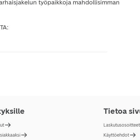
varhaisjakelun työpaikkoja mahdollisimman 
TA:
tyksille
Tietoa si
lut
Laskutusosoitteet
asiakkaaksi
Käyttöehdot