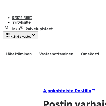
Henkilöille
Yrityksille
Haku
Palvelupisteet
Kaikki sivustot
Lähettäminen
Vastaanottaminen
OmaPosti
Ajankohtaista Postilla
Postin varhai