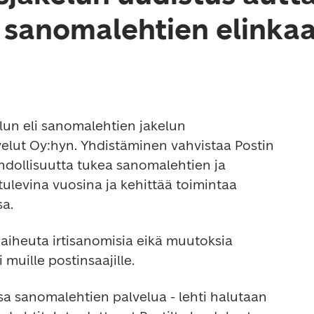
sanomalehtien elinkaa
lun eli sanomalehtien jakelun 
velut Oy:hyn. Yhdistäminen vahvistaa Postin 
dollisuutta tukea sanomalehtien ja 
tulevina vuosina ja kehittää toimintaa 
sa.
aiheuta irtisanomisia eikä muutoksia 
 muille postinsaajille.
sa sanomalehtien palvelua - lehti halutaan 