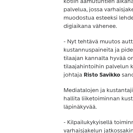
kotiin aamutuntien aikana.
palvelua, jossa varhaisja
muodostua esteeksi lehden
digiaikana vähenee.
- Nyt tehtävä muutos aut
kustannuspaineita ja pide
tilaajan kannalta hyvää o
tilaajahintoihin palvelun k
johtaja 
Risto Savikko
 san
Mediatalojen ja kustanta
hallita liiketoiminnan kus
läpinäkyvää.
- Kilpailukykyisellä toimi
varhaisjakelun jatkossakin