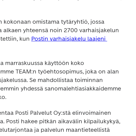
in kokonaan omistama tytäryhtiö, jossa 
a alkaen yhteensä noin 2700 varhaisjakelun 
ettiin, kun 
Postin varhaisjakelu laajeni 
a marraskuussa käyttöön koko 
lemme TEAM:n työehtosopimus, joka on alan 
sjakelussa. Se mahdollistaa toiminnan 
remmin yhdessä sanomalehtiasiakkaidemme 
ko.
ntaa Posti Palvelut Oy:stä elinvoimainen 
. Posti hakee pitkän aikavälin kilpailukykyä, 
elutarjontaa ja palvelun maantieteellistä 