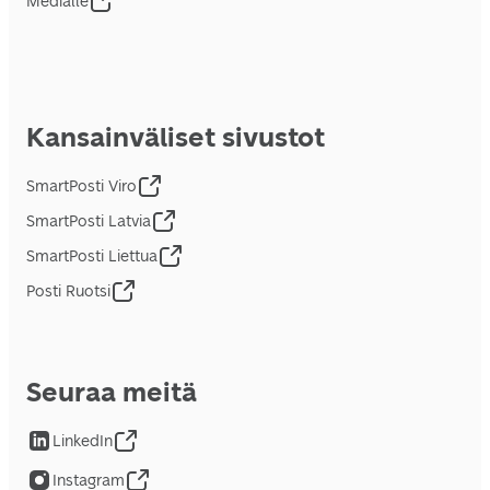
Medialle
Kansainväliset sivustot
SmartPosti Viro
SmartPosti Latvia
SmartPosti Liettua
Posti Ruotsi
Seuraa meitä
LinkedIn
Instagram