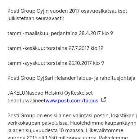
Posti Group Oyj:n vuoden 2017 osavuosikatsaukset 
julkistetaan seuraavasti:
tammi-maaliskuu: perjantaina 28.4.2017 klo 9
tammi-kesäkuu: torstaina 27.7.2017 klo 12
tammi-syyskuu: torstaina 26.10.2017 klo 9
Posti Group Oyj
Sari Helander
Talous- ja rahoitusjohtaja
JAKELU
Nasdaq Helsinki Oy
Keskeiset 
tiedotusvälineet
www.posti.com/talous
Posti Group on ensisijainen valintasi postin, logistiikan ja
verkkokaupan palveluissa. Huolehdimme kaupankäynnin
ja arjen sujuvuudesta 10 maassa. Liikevaihtomme 
vuonna 2015 oli 1 650 miljoonaa euroa. Palvelemme 