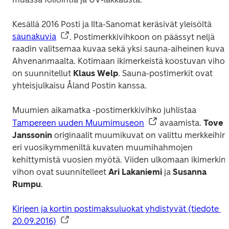
Kesällä 2016 Posti ja Ilta-Sanomat keräsivät yleisöltä 
saunakuvia
. Postimerkkivihkoon on päässyt neljä 
raadin valitsemaa kuvaa sekä yksi sauna-aiheinen kuva 
Ahvenanmaalta. Kotimaan ikimerkeistä koostuvan vihon
on suunnitellut 
Klaus Welp
. 
Sauna
-postimerkit ovat 
yhteisjulkaisu Åland Postin kanssa.
Muumien aikamatka
 -postimerkkivihko juhlistaa 
Tampereen uuden Muumimuseon
 avaamista. 
Tove 
Janssonin
 originaalit muumikuvat on valittu merkkeihin 
eri vuosikymmeniltä kuvaten muumihahmojen 
kehittymistä vuosien myötä. Viiden ulkomaan ikimerkin 
vihon ovat suunnitelleet 
Ari Lakaniemi
 ja
 Susanna 
Rumpu
.
Kirjeen ja kortin postimaksuluokat yhdistyvät (tiedote 
20.09.2016)