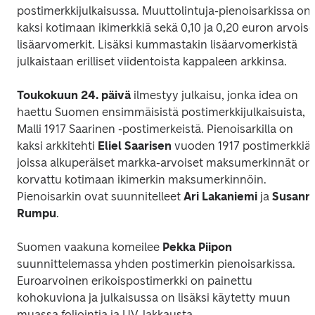
postimerkkijulkaisussa. 
Muuttolintuja
-pienoisarkissa on 
kaksi kotimaan ikimerkkiä sekä 0,10 ja 0,20 euron arvoiset
lisäarvomerkit. Lisäksi kummastakin lisäarvomerkistä 
julkaistaan erilliset viidentoista kappaleen arkkinsa.
Toukokuun 24. päivä
 ilmestyy julkaisu, jonka idea on 
haettu Suomen ensimmäisistä postimerkkijulkaisuista, 
Malli 1917 Saarinen
 -postimerkeistä. Pienoisarkilla on 
kaksi arkkitehti 
Eliel Saarisen
 vuoden 1917 postimerkkiä, 
joissa alkuperäiset markka-arvoiset maksumerkinnät on 
korvattu kotimaan ikimerkin maksumerkinnöin. 
Pienoisarkin ovat suunnitelleet 
Ari Lakaniemi
 ja
 Susanna
Rumpu
.
Suomen vaakuna
 komeilee 
Pekka Piipon
suunnittelemassa yhden postimerkin pienoisarkissa. 
Euroarvoinen erikoispostimerkki on painettu 
kohokuviona ja julkaisussa on lisäksi käytetty muun 
muassa foliointia ja UV-lakkausta.