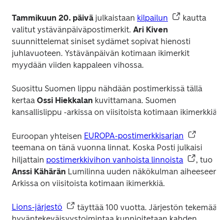
Tammikuun 20. päivä
 julkaistaan 
kilpailun
 kautta 
valitut ystävänpäiväpostimerkit.
 Ari Kiven
suunnittelemat siniset sydämet sopivat hienosti 
juhlavuoteen. Ystävänpäivän kotimaan ikimerkit 
myydään viiden kappaleen vihossa.
Suosittu Suomen lippu nähdään postimerkissä tällä 
kertaa 
Ossi Hiekkalan
 kuvittamana. 
Suomen 
kansallislippu
 -arkissa on viisitoista kotimaan ikimerkkiä.
Euroopan yhteisen 
EUROPA-postimerkkisarjan
teemana on tänä vuonna linnat. Koska Posti julkaisi 
hiljattain 
postimerkkivihon vanhoista linnoista
, tuo 
Anssi Kähärän
Lumilinna
 uuden näkökulman aiheeseen. 
Arkissa on viisitoista kotimaan ikimerkkiä.
Lions-järjestö
 täyttää 100 vuotta. Järjestön tekemää 
hyväntekeväisyystoimintaa kunnioitetaan kahden 