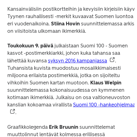
Tyynen rauhallisesti
 -merkit kuvaavat Suomen luontoa 
eri vuodenaikoina. 
Stiina Hovin
 suunnittelemassa arkiss
on viisitoista ulkomaan ikimerkkiä.
Toukokuun 9. päivä
 julkaistaan 
Suomi 100 - Suomen 
kasvot
 -postimerkkiarkki, johon kuka tahansa saa 
lähettää kuvansa 
syksyn 2016 kampanjassa
. 
Tuhansista kuvista muodostuu mosaiikkimaisesti 
miljoona erilaista postimerkkiä, jotka on sijoiteltu 
vihkoihin Suomen kartan muotoon. 
Klaus Welpin
suunnittelemassa kokonaisuudessa on kymmenen 
kotimaan ikimerkkiä. Julkaisu on osa valtioneuvoston 
kanslian kokoamaa virallista 
Suomi 100 -hankeohjelmaa
.
Graafikkolegenda 
Erik Bruunin
 suunnittelemat 
muuttolinnut lentävät kolmessa erillisessä 