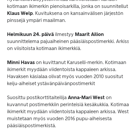
kotimaan ikimerkin pienoisarkilla, jonka on suunnitellut 
Klaus Welp
. Kuvituksena on kansainvälisen järjestön 
pinssejä ympäri maailman.
Helmikuun 24. päivä
 ilmestyy 
Maarit Ailion
suunnittelema pajuaiheinen pääsiäispostimerkki. Arkissa
on viisitoista kotimaan ikimerkkiä.
Minni Havas
 on kuvittanut 
Karuselli
-merkin. Kotimaan 
ikimerkit myydään viidentoista kappaleen arkissa. 
Havaksen käsialaa olivat myös vuoden 2010 suositut 
keiju-aiheiset ystävänpäivänpostimerkit
Suosittu postikorttitaiteilija 
Anna-Mari West
 on 
kuvannut postimerkkiin perinteisiä kesäkukkia. Kotimaan
ikimerkit myydään viidentoista kappaleen arkissa. West 
muistetaan myös vuoden 2016 pupu-aiheisesta 
pääsiäispostimerkistä.