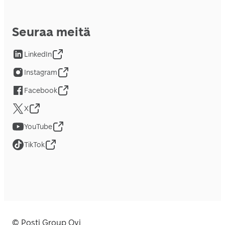
Seuraa meitä
LinkedIn
Instagram
Facebook
X
YouTube
TikTok
© Posti Group Oyj