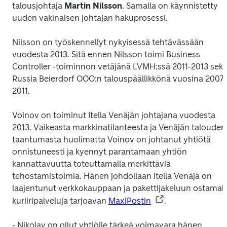
talousjohtaja
 Martin Nilsson
. Samalla on käynnistetty 
uuden vakinaisen johtajan hakuprosessi.
Nilsson on työskennellyt nykyisessä tehtävässään 
vuodesta 2013. Sitä ennen Nilsson toimi Business 
Controller -toiminnon vetäjänä LVMH:ssä 2011-2013 sekä
Russia Beierdorf OOO:n talouspäällikkönä vuosina 2007-
2011.
Voinov on toiminut Itella Venäjän johtajana vuodesta 
2013. Vaikeasta markkinatilanteesta ja Venäjän talouden 
taantumasta huolimatta Voinov on johtanut yhtiötä 
onnistuneesti ja kyennyt parantamaan yhtiön 
kannattavuutta toteuttamalla merkittäviä 
tehostamistoimia. Hänen johdollaan Itella Venäjä on 
laajentunut verkkokauppaan ja pakettijakeluun ostamalla
kuriiripalveluja tarjoavan 
MaxiPostin
.
- Nikolay on ollut yhtiölle tärkeä voimavara hänen 