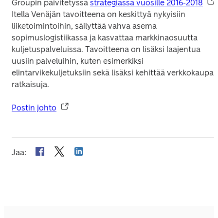
Groupin päivitetyssä 
strategiassa vuosille 2016-2018
. 
Itella Venäjän tavoitteena on keskittyä nykyisiin 
liiketoimintoihin, säilyttää vahva asema 
sopimuslogistiikassa ja kasvattaa markkinaosuutta 
kuljetuspalveluissa. Tavoitteena on lisäksi laajentua 
uusiin palveluihin, kuten esimerkiksi 
elintarvikekuljetuksiin sekä lisäksi kehittää verkkokaupan
ratkaisuja.
Postin johto
Jaa
: