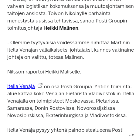
vahvan logistiikan kokemuksensa ja muutosjohtamisen 
taitojen ansiosta. Toivon Nikolaylle parhainta 
menestystä uusissa tehtävissä, sanoo Posti Groupin 
toimitusjohtaja 
Heikki Malinen
.
- Olemme tyytyväisiä voidessamme nimittää Martinin 
Itella Venäjän väliaikaiseksi johtajaksi, kunnes vakinainen
johtaja on valittu, toteaa Malinen.
Nilsson raportoi Heikki Maliselle.
Itella Venäjä
 on osa Posti Groupia. Yhtiön toiminta-
alue kattaa koko Venäjän Pietarista Vladivostokiin. Itella 
Venäjällä on toimipisteet Moskovassa, Pietarissa, 
Samarassa, Donin Rostovissa, Novorossijskissa 
Novosibirskissa, Ekaterinburgissa ja Vladivostokissa.
Itella Venäjä pysyy yhtenä painopistealueena Posti 