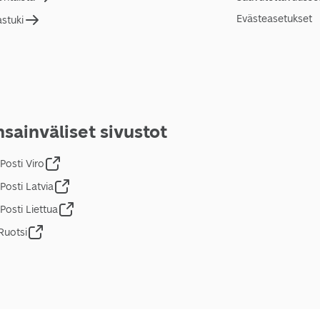
Evästeasetukset
astuki
sainväliset sivustot
Posti Viro
Posti Latvia
Posti Liettua
Ruotsi