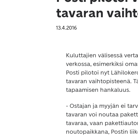
tavaran vaih
13.4.2016
Kuluttajien välisessä vert
verkossa, esimerkiksi om
Posti pilotoi nyt Lähiloker
tavaran vaihtopisteenä. Tä
tapaamisen hankaluus.
- Ostajan ja myyjän ei tar
tavaran voi noutaa paketti
tavaraa, vaan pakettiautom
noutopaikkana, Postin liik