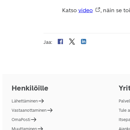
Katso 
video
, näin se toi
Jaa
:
Henkilöille
Yri
Lähettäminen
Palve
Vastaanottaminen
Tule 
OmaPosti
Itsep
Muuttaminen
Ajank