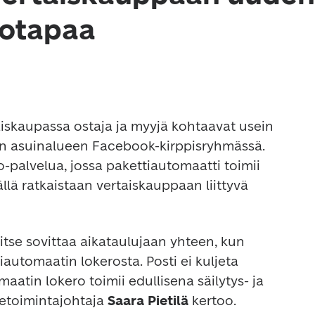
totapaa
aiskaupassa ostaja ja myyjä kohtaavat usein 
an asuinalueen Facebook-kirppisryhmässä. 
o-palvelua, jossa pakettiautomaatti toimii 
llä ratkaistaan vertaiskauppaan liittyvä 
vitse sovittaa aikataulujaan yhteen, kun 
automaatin lokerosta. Posti ei kuljeta 
aatin lokero toimii edullisena säilytys- ja 
etoimintajohtaja 
Saara Pietilä
 kertoo.