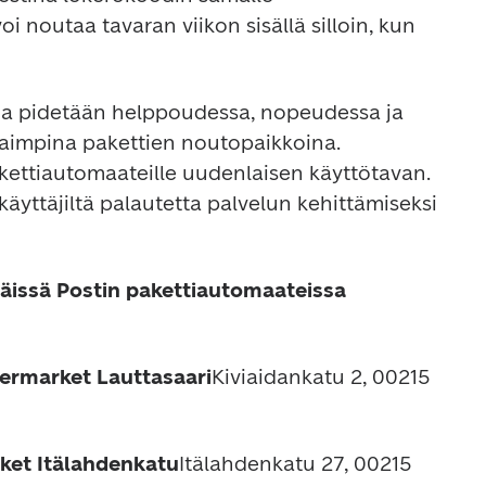
i noutaa tavaran viikon sisällä silloin, kun 
ja pidetään helppoudessa, nopeudessa ja 
aimpina pakettien noutopaikkoina. 
kettiautomaateille uudenlaisen käyttötavan. 
käyttäjiltä palautetta palvelun kehittämiseksi 
näissä Postin pakettiautomaateissa 
ermarket Lauttasaari
Kiviaidankatu 2, 00215 
ket Itälahdenkatu
Itälahdenkatu 27, 00215 