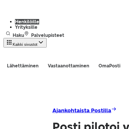
Henkilöille
Yrityksille
Haku
Palvelupisteet
Kaikki sivustot
Lähettäminen
Vastaanottaminen
OmaPosti
Ajankohtaista Postilla
Posti pilotoi