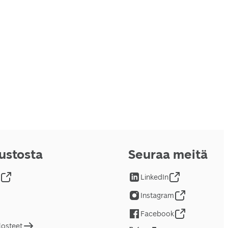
vustosta
Seuraa meitä
LinkedIn
Instagram
Facebook
losteet