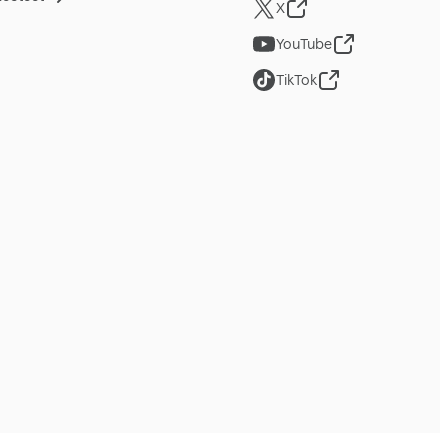
X
YouTube
TikTok