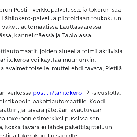
eron Postin verkkopalvelussa, ja lokeron saa 
. Lähilokero-palvelua pilotoidaan toukokuun 
pakettiautomaatissa Lauttasaaressa, 
ylässä, Kannelmäessä ja Tapiolassa.
tiautomaatit, joiden alueella toimii aktiivisia 
 Lähilokeroa voi käyttää muuhunkin, 
a avaimet toiselle, muttei ehdi tavata, Pietilä 
an verkossa 
posti.fi/lahilokero
 -sivustolla, 
ointikoodin pakettiautomaatille. Koodi 
attiin, ja tavara jätetään avautuvaan 
ää lokeroon esimerkiksi pussissa sen 
ska tavara ei lähde pakettilajitteluun. 
estinä lokerokoodin samalle 