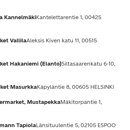
ma Kannelmäki
Kantelettarentie 1, 00425 
et Vallila
Aleksis Kiven katu 11, 00515 
ket Hakaniemi (Elanto)
Siltasaarenkatu 6-10, 
rket Masurkka
Käpyläntie 8, 00605 HELSINKI
permarket, Mustapekka
Mäkitorpantie 1, 
kmann Tapiola
Länsituulentie 5, 02105 ESPOO