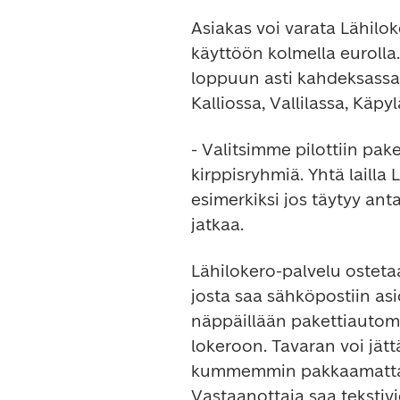
Asiakas voi varata Lähilok
käyttöön kolmella eurolla
loppuun asti kahdeksassa 
Kalliossa, Vallilassa, Käp
- Valitsimme pilottiin paket
kirppisryhmiä. Yhtä lailla
esimerkiksi jos täytyy anta
jatkaa.
Lähilokero-palvelu osteta
josta saa sähköpostiin asi
näppäillään pakettiautoma
lokeroon. Tavaran voi jätt
kummemmin pakkaamatta, ko
Vastaanottaja saa tekstivi