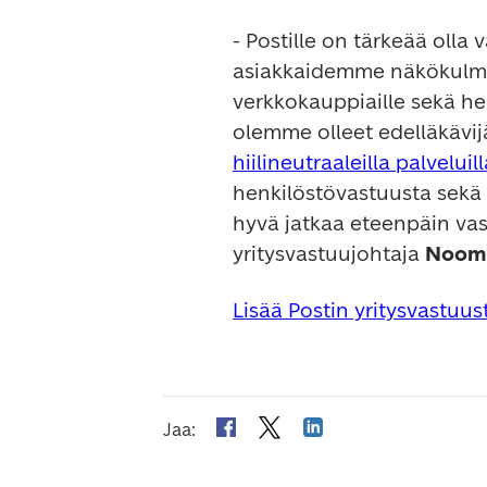
- Postille on tärkeää olla v
asiakkaidemme näkökulmas
verkkokauppiaille sekä hei
hiilineutraaleilla palveluill
henkilöstövastuusta sekä e
hyvä jatkaa eteenpäin vast
yritysvastuujohtaja 
Noomi
Lisää Postin yritysvastuus
Jaa
: