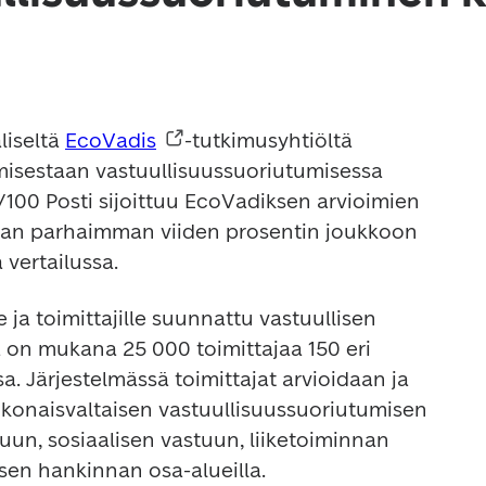
iseltä 
EcoVadis
-tutkimusyhtiöltä 
umisestaan vastuullisuussuoriutumisessa 
5/100 Posti sijoittuu EcoVadiksen arvioimien 
man parhaimman viiden prosentin joukkoon 
vertailussa. 
 ja toimittajille suunnattu vastuullisen 
 on mukana 25 000 toimittajaa 150 eri 
sa. Järjestelmässä toimittajat arvioidaan ja 
okonaisvaltaisen vastuullisuussuoriutumisen 
un, sosiaalisen vastuun, liiketoiminnan 
sen hankinnan osa-alueilla. 