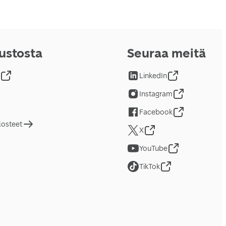
vustosta
Seuraa meitä
LinkedIn
Instagram
Facebook
losteet
X
YouTube
TikTok