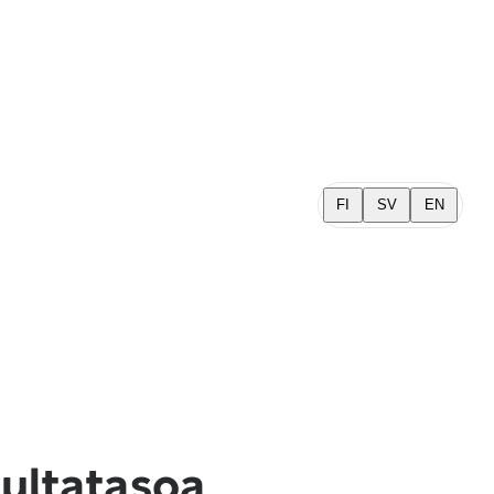
FI
SV
EN
kultatasoa