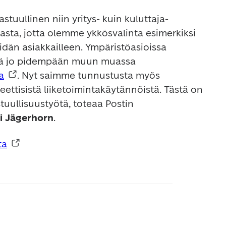
astuullinen niin yritys- kuin kuluttaja-
ta, jotta olemme ykkösvalinta esimerkiksi 
dän asiakkailleen. Ympäristöasioissa 
olemme olleet edelläkävijä jo pidempään muun muassa 
a
. Nyt saimme tunnustusta myös 
ettisistä liiketoimintakäytännöistä. Tästä on 
uullisuustyötä, toteaa Postin 
 Jägerhorn
.
ta