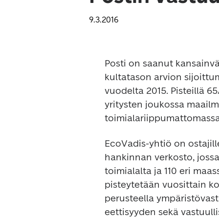
9.3.2016
Posti on saanut kansainväl
kultatason arvion sijoitt
vuodelta 2015. Pisteillä 6
yritysten joukossa maail
toimialariippumattomassa 
EcoVadis-yhtiö on ostajille
hankinnan verkosto, jossa
toimialalta ja 110 eri maas
pisteytetään vuosittain k
perusteella ympäristövastu
eettisyyden sekä vastuulli