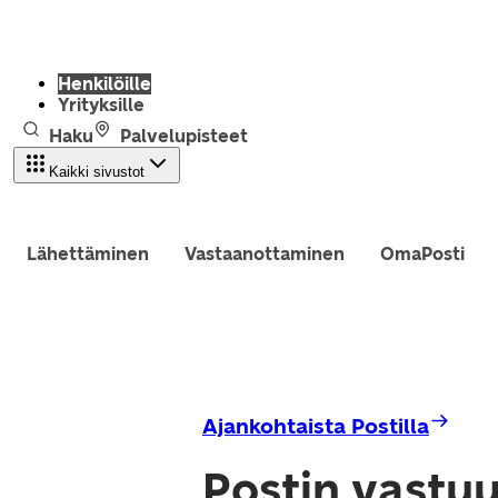
Henkilöille
Yrityksille
Haku
Palvelupisteet
Kaikki sivustot
Lähettäminen
Vastaanottaminen
OmaPosti
Ajankohtaista Postilla
Postin vastu