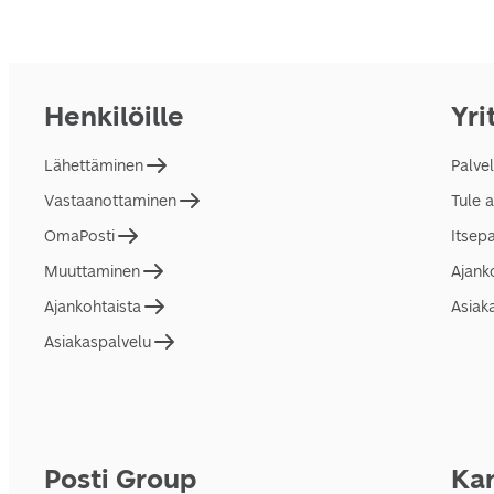
Henkilöille
Yri
Lähettäminen
Palve
Vastaanottaminen
Tule 
OmaPosti
Itsep
Muuttaminen
Ajank
Ajankohtaista
Asiak
Asiakaspalvelu
Posti Group
Kan