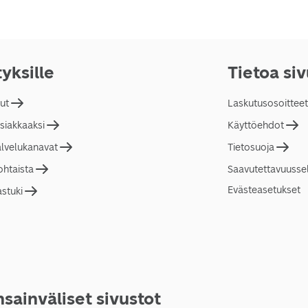
tyksille
Tietoa si
lut
Laskutusosoitteet
asiakkaaksi
Käyttöehdot
alvelukanavat
Tietosuoja
ohtaista
Saavutettavuusse
Evästeasetukset
astuki
sainväliset sivustot