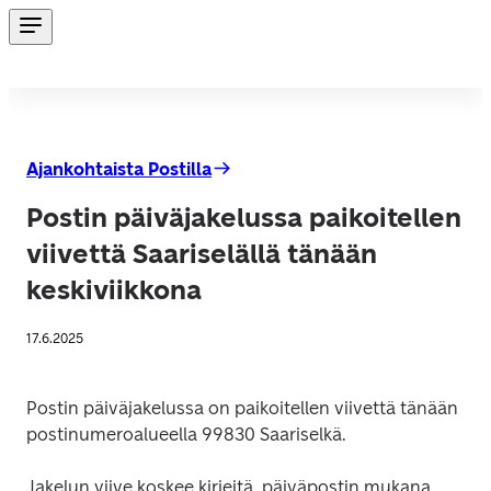
Ajankohtaista Postilla
Postin päiväjakelussa paikoitellen
viivettä Saariselällä tänään
keskiviikkona
17.6.2025
Postin päiväjakelussa on paikoitellen viivettä tänään 
postinumeroalueella 99830 Saariselkä.
Jakelun viive koskee kirjeitä, päiväpostin mukana 