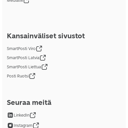
Medialle
Kansainväliset sivustot
SmartPosti Viro
SmartPosti Latvia
SmartPosti Liettua
Posti Ruotsi
Seuraa meitä
LinkedIn
Instagram