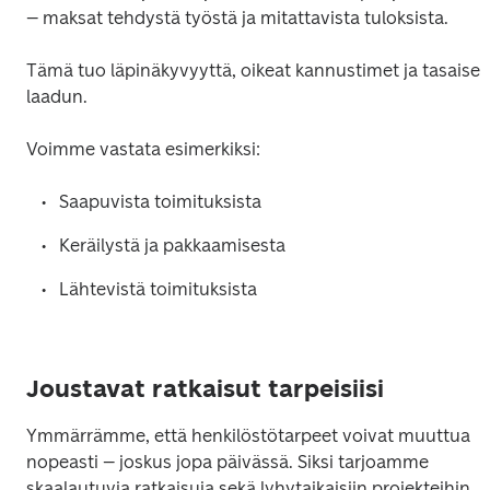
– maksat tehdystä työstä ja mitattavista tuloksista.
Tämä tuo läpinäkyvyyttä, oikeat kannustimet ja tasaisen
laadun.
Voimme vastata esimerkiksi:
Saapuvista toimituksista
Keräilystä ja pakkaamisesta
Lähtevistä toimituksista
Joustavat ratkaisut tarpeisiisi
Ymmärrämme, että henkilöstötarpeet voivat muuttua 
nopeasti – joskus jopa päivässä. Siksi tarjoamme 
skaalautuvia ratkaisuja sekä lyhytaikaisiin projekteihin, 