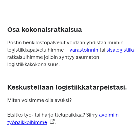
Osa kokonaisratkaisua
Postin henkilöstöpalvelut voidaan yhdistää muihin 
logistiikkapalveluihimme – 
varastoinnin
 tai 
sisälogistiik
ratkaisuihimme jolloin syntyy saumaton 
logistiikkakokonaisuus.
Keskustellaan logistiikkatarpeistasi.
Miten voisimme olla avuksi? 

Etsitkö työ- tai harjoittelupaikkaa? Siirry 
avoimiin 
työpaikkoihimme
.