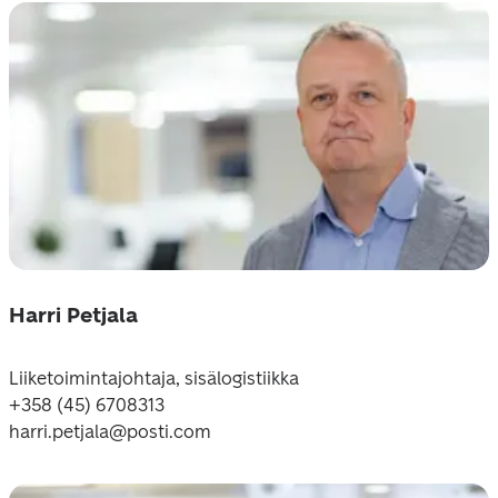
Harri Petjala
Liiketoimintajohtaja
, sisälogistiikka

+358 (45) 6708313

harri.petjala@posti.com