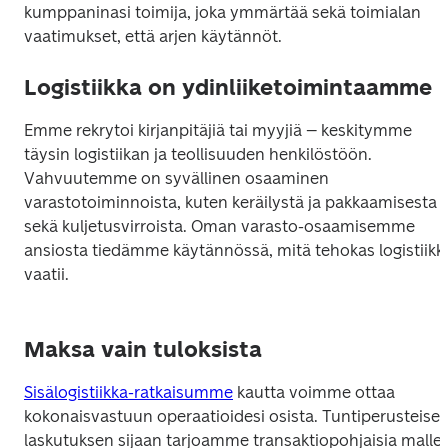
kumppaninasi toimija, joka ymmärtää sekä toimialan 
vaatimukset, että arjen käytännöt.
Logistiikka on ydinliiketoimintaamme
Emme rekrytoi kirjanpitäjiä tai myyjiä – keskitymme 
täysin logistiikan ja teollisuuden henkilöstöön. 
Vahvuutemme on syvällinen osaaminen 
varastotoiminnoista, kuten keräilystä ja pakkaamisesta 
sekä kuljetusvirroista. Oman varasto-osaamisemme 
ansiosta tiedämme käytännössä, mitä tehokas logistiikka
vaatii.
Maksa vain tuloksista
Sisälogistiikka-ratkaisumme
 kautta voimme ottaa 
kokonaisvastuun operaatioidesi osista. Tuntiperusteisen
laskutuksen sijaan tarjoamme transaktiopohjaisia malleja