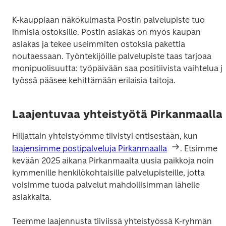
K-kauppiaan näkökulmasta Postin palvelupiste tuo 
ihmisiä ostoksille. Postin asiakas on myös kaupan 
asiakas ja tekee useimmiten ostoksia pakettia 
noutaessaan. Työntekijöille palvelupiste taas tarjoaa 
monipuolisuutta: työpäivään saa positiivista vaihtelua ja
työssä pääsee kehittämään erilaisia taitoja. 
Laajentuvaa yhteistyötä Pirkanmaalla
Hiljattain yhteistyömme tiivistyi entisestään, kun 
laajensimme postipalveluja Pirkanmaalla
. Etsimme 
kevään 2025 aikana Pirkanmaalta uusia paikkoja noin 
kymmenille henkilökohtaisille palvelupisteille, jotta 
voisimme tuoda palvelut mahdollisimman lähelle 
asiakkaita. 
Teemme laajennusta tiiviissä yhteistyössä K-ryhmän 