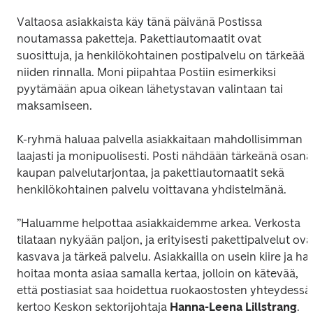
Valtaosa asiakkaista käy tänä päivänä Postissa 
noutamassa paketteja. Pakettiautomaatit ovat 
suosittuja, ja henkilökohtainen postipalvelu on tärkeää 
niiden rinnalla. Moni piipahtaa Postiin esimerkiksi 
pyytämään apua oikean lähetystavan valintaan tai 
maksamiseen. 
K-ryhmä haluaa palvella asiakkaitaan mahdollisimman 
laajasti ja monipuolisesti. Posti nähdään tärkeänä osana 
kaupan palvelutarjontaa, ja pakettiautomaatit sekä 
henkilökohtainen palvelu voittavana yhdistelmänä. 
”Haluamme helpottaa asiakkaidemme arkea. Verkosta 
tilataan nykyään paljon, ja erityisesti pakettipalvelut ovat
kasvava ja tärkeä palvelu. Asiakkailla on usein kiire ja hal
hoitaa monta asiaa samalla kertaa, jolloin on kätevää, 
että postiasiat saa hoidettua ruokaostosten yhteydessä”,
kertoo Keskon sektorijohtaja 
Hanna-Leena Lillstrang
.  