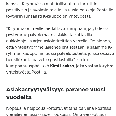
kanssa. K-ryhmässä mahdollisuuteen tartuttiin 
positiivisin ja avoimin mielin, ja uusia paikkoja Posteille 
löytyikin runsaasti K-kauppojen yhteydestä.  
”K-ryhmä on meille merkittävä kumppani, ja yhdessä 
pystymme palvelemaan asiakkaita kattavilla 
aukioloajoilla arjen asiointireittien varrella. On hienoa, 
että yhteistyömme laajenee entisestään ja saamme K-
ryhmän kauppoihin uusia palvelupisteitä, joissa osaava 
henkilökunta palvelee postiasioilla”, kertoo 
kumppanuuspäällikkö 
Kirsi Laakso
, joka vastaa K-ryhmä
yhteistyöstä Postilla.  
Asiakastyytyväisyys paranee vuosi
vuodelta
Nopeus ja helppous korostuvat tänä päivänä Postissa 
vierailevien asiakkaiden joukossa. Oma verkkotilaus 