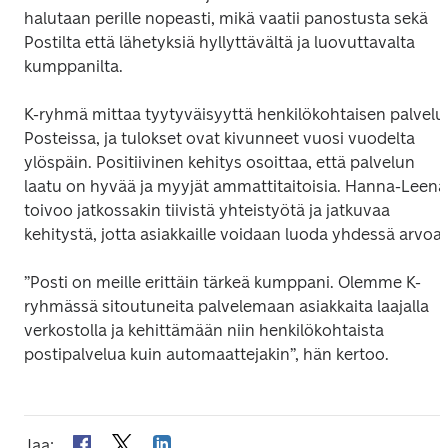
halutaan perille nopeasti, mikä vaatii panostusta sekä 
Postilta että lähetyksiä hyllyttävältä ja luovuttavalta 
kumppanilta. 
K-ryhmä mittaa tyytyväisyyttä henkilökohtaisen palvelun
Posteissa, ja tulokset ovat kivunneet vuosi vuodelta 
ylöspäin. Positiivinen kehitys osoittaa, että palvelun 
laatu on hyvää ja myyjät ammattitaitoisia. Hanna-Leena 
toivoo jatkossakin tiivistä yhteistyötä ja jatkuvaa 
kehitystä, jotta asiakkaille voidaan luoda yhdessä arvoa.
”Posti on meille erittäin tärkeä kumppani. Olemme K-
ryhmässä sitoutuneita palvelemaan asiakkaita laajalla 
verkostolla ja kehittämään niin henkilökohtaista 
postipalvelua kuin automaattejakin”, hän kertoo. 
Jaa
: