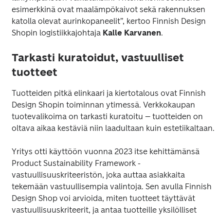
esimerkkinä ovat maalämpökaivot sekä rakennuksen 
katolla olevat aurinkopaneelit”, kertoo Finnish Design 
Shopin logistiikkajohtaja 
Kalle Karvanen
.
Tarkasti kuratoidut, vastuulliset
tuotteet
Tuotteiden pitkä elinkaari ja kiertotalous ovat Finnish 
Design Shopin toiminnan ytimessä. Verkkokaupan 
tuotevalikoima on tarkasti kuratoitu – tuotteiden on 
oltava aikaa kestäviä niin laadultaan kuin estetiikaltaan. 
Yritys otti käyttöön vuonna 2023 itse kehittämänsä 
Product Sustainability Framework -
vastuullisuuskriteeristön, joka auttaa asiakkaita 
tekemään vastuullisempia valintoja. Sen avulla Finnish 
Design Shop voi arvioida, miten tuotteet täyttävät 
vastuullisuuskriteerit, ja antaa tuotteille yksilölliset 