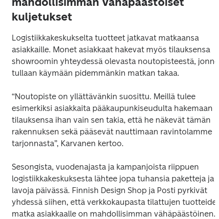
mahdollisimman vähäpäästöiset
kuljetukset
Logistiikkakeskukselta tuotteet jatkavat matkaansa 
asiakkaille. Monet asiakkaat hakevat myös tilauksensa 
showroomin yhteydessä olevasta noutopisteestä, jonne 
tullaan käymään pidemmänkin matkan takaa. 
“Noutopiste on yllättävänkin suosittu. Meillä tulee 
esimerkiksi asiakkaita pääkaupunkiseudulta hakemaan 
tilauksensa ihan vain sen takia, että he näkevät tämän 
rakennuksen sekä pääsevät nauttimaan ravintolamme 
tarjonnasta”, Karvanen kertoo.
Sesongista, vuodenajasta ja kampanjoista riippuen 
logistiikkakeskuksesta lähtee jopa tuhansia paketteja ja 
lavoja päivässä. Finnish Design Shop ja Posti pyrkivät 
yhdessä siihen, että verkkokaupasta tilattujen tuotteiden
matka asiakkaalle on mahdollisimman vähäpäästöinen. 