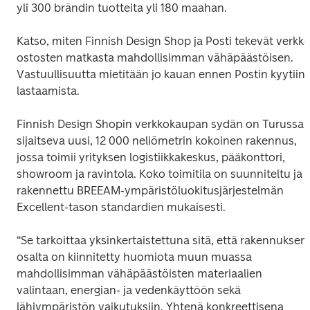
yli 300 brändin tuotteita yli 180 maahan. 
Katso, miten Finnish Design Shop ja Posti tekevät verkko
ostosten matkasta mahdollisimman vähäpäästöisen. 
Vastuullisuutta mietitään jo kauan ennen Postin kyytiin 
lastaamista.
Finnish Design Shopin verkkokaupan sydän on Turussa 
sijaitseva uusi, 12 000 neliömetrin kokoinen rakennus, 
jossa toimii yrityksen logistiikkakeskus, pääkonttori, 
showroom ja ravintola. Koko toimitila on suunniteltu ja 
rakennettu BREEAM-ympäristöluokitusjärjestelmän 
Excellent-tason standardien mukaisesti. 
“Se tarkoittaa yksinkertaistettuna sitä, että rakennuksen 
osalta on kiinnitetty huomiota muun muassa 
mahdollisimman vähäpäästöisten materiaalien 
valintaan, energian- ja vedenkäyttöön sekä 
lähiympäristön vaikutuksiin. Yhtenä konkreettisena 