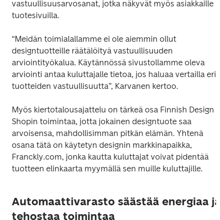
vastuullisuusarvosanat, jotka näkyvät myös asiakkaille 
tuotesivuilla.
“Meidän toimialallamme ei ole aiemmin ollut 
designtuotteille räätälöityä vastuullisuuden 
arviointityökalua. Käytännössä sivustollamme oleva 
arviointi antaa kuluttajalle tietoa, jos haluaa vertailla eri 
tuotteiden vastuullisuutta”, Karvanen kertoo.
Myös kiertotalousajattelu on tärkeä osa Finnish Design 
Shopin toimintaa, jotta jokainen designtuote saa 
arvoisensa, mahdollisimman pitkän elämän. Yhtenä 
osana tätä on käytetyn designin markkinapaikka, 
Franckly.com, jonka kautta kuluttajat voivat pidentää 
tuotteen elinkaarta myymällä sen muille kuluttajille.
Automaattivarasto säästää energiaa j
tehostaa toimintaa