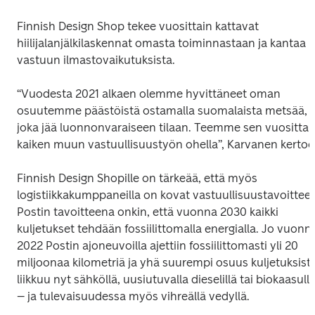
Finnish Design Shop tekee vuosittain kattavat 
hiilijalanjälkilaskennat omasta toiminnastaan ja kantaa 
vastuun ilmastovaikutuksista.
“Vuodesta 2021 alkaen olemme hyvittäneet oman 
osuutemme päästöistä ostamalla suomalaista metsää, 
joka jää luonnonvaraiseen tilaan. Teemme sen vuosittain
kaiken muun vastuullisuustyön ohella”, Karvanen kertoo
Finnish Design Shopille on tärkeää, että myös 
logistiikkakumppaneilla on kovat vastuullisuustavoitteet.
Postin tavoitteena onkin, että vuonna 2030 kaikki 
kuljetukset tehdään fossiilittomalla energialla. Jo vuonna
2022 Postin ajoneuvoilla ajettiin fossiilittomasti yli 20 
miljoonaa kilometriä ja yhä suurempi osuus kuljetuksista
liikkuu nyt sähköllä, uusiutuvalla dieselillä tai biokaasulla
– ja tulevaisuudessa myös vihreällä vedyllä.