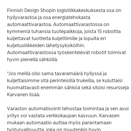
Finnish Design Shopin logistiikkakeskuksesta osa on 
hyllyvarastoa ja osa energiatehokasta 
automaattivarastoa. Automaattivarastossa on 
kymmeniä tuhansia tuotepaikkoja, joista 15 robottia 
kuljettavat tuotteita kuljettimille ja lopulta eri 
kuljetusliikkeiden lähetysyksiköihin. 
Automaattivarastossa työskentelevät robotit toimivat 
hyvin pienellä sähköllä.
“Jos meillä olisi sama tavaramäärä hyllyssä ja 
kuljettaisimme sitä perinteisillä trukeilla, se kuluttaisi 
huomattavasti enemmän sähköä sekä sitoisi resursseja”,
Karvanen lisää.
Varaston automatisointi tehostaa toimintaa ja sen avulla
yritys voi vastata verkkokaupan kasvuun. Karvasen 
mukaan automaatio auttaa myös parantamaan 
työturvallisuutta, joka on muutenkin hyvin 