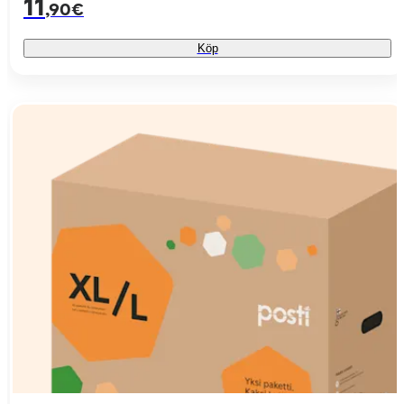
11
,90€
Köp