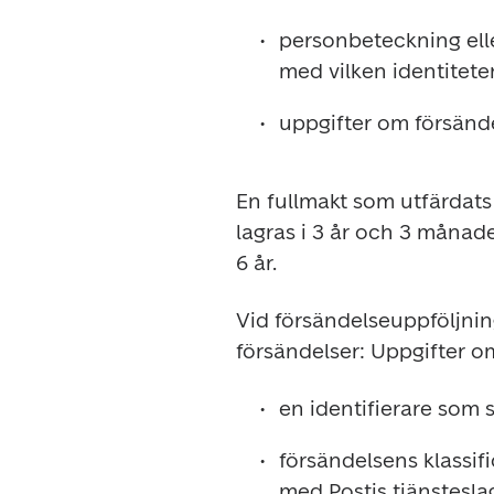
personbeteckning elle
med vilken identitete
uppgifter om försände
En fullmakt som utfärdats
lagras i 3 år och 3 månader
6 år.
Vid försändelseuppföljnin
försändelser: Uppgifter o
en identifierare som 
försändelsens klassific
med Postis tjänstesla