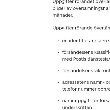
Uppgifter rörandet överlä
bilder av överlämningshand
månader.
Uppgifter rörande överlä
en identifierare som 
försändelsens klassific
med Postis tjänstesla
försändelsens vikt o
adressatens namn- oc
telefonnummer och/el
namnuppgift för försä
underskriften