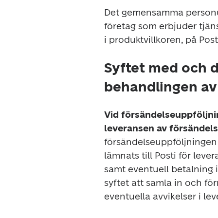
Det gemensamma personup
företag som erbjuder tjän
i produktvillkoren, på Pos
Syftet med och d
behandlingen av
Vid försändelseuppföljni
leveransen av försändelse
försändelseuppföljningen 
lämnats till Posti för lev
samt eventuell betalning i
syftet att samla in och fö
eventuella avvikelser i l