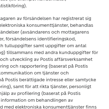
istikföring).
garen av försändelsen har registrerat sig 
lektroniska konsumenttjänster, behandlas 
sändelser (avsändarens och mottagarens 
, försändelsens identifieringskod, 
ch tulluppgifter samt uppgifter om antal 
ng) tillsammans med andra kunduppgifter för 
ch utveckling av Postis affärsverksamhet 
föring och rapportering (baserat på Postis 
r kommunikation om tjänster och 
 Postis berättigade intresse eller samtycke 
ing), samt för att rikta tjänster, personligt 
älp av profilering (baserat på Postis 
r information om behandlingen av 
personuppgifter i samband med elektroniska konsumenttjänster finns 