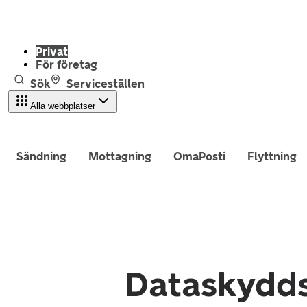
Privat
För företag
Sök
Serviceställen
Alla webbplatser
Sändning
Mottagning
OmaPosti
Flyttning
Dataskydds