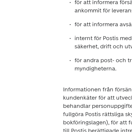
för att informera för
ankommit för leverans
för att informera avs
internt för Postis med
säkerhet, drift och u
för andra post- och t
myndigheterna.
Informationen från försä
kundenkäter för att utveckl
behandlar personuppgifter
fullgöra Postis rättsliga s
bokföringslagen), för att f
till Postis berättigade int