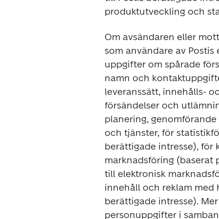
produktutveckling och stat
Om avsändaren eller motta
som användare av Postis e
uppgifter om spårade för
namn och kontaktuppgifter
leveranssätt, innehålls- o
försändelser och utlämni
planering, genomförande o
och tjänster, för statistik
berättigade intresse), fö
marknadsföring (baserat på
till elektronisk marknadsför
innehåll och reklam med hj
berättigade intresse). Me