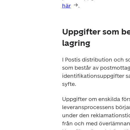
här
.
Uppgifter som be
lagring
I Postis distribution och 
som består av postmottag
identifikationsuppgifter s
syfte.
Uppgifter om enskilda förs
leveransprocessens början
under den reklamationstid
från och med överlämnande