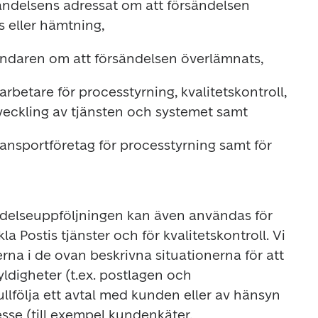
sändelsens adressat om att försändelsen 
 eller hämtning,
ändaren om att försändelsen överlämnats,
arbetare för processtyrning, kvalitetskontroll, 
tveckling av tjänsten och systemet samt
ransportföretag för processtyrning samt för 
ndelseuppföljningen kan även användas för 
a Postis tjänster och för kvalitetskontroll. Vi 
na i de ovan beskrivna situationerna för att 
kyldigheter (t.ex. postlagen och 
ullfölja ett avtal med kunden eller av hänsyn 
resse (till exempel kundenkäter, 