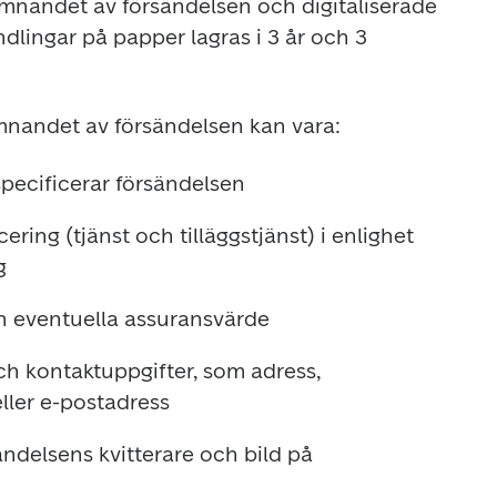
mnandet av försändelsen och digitaliserade 
lingar på papper lagras i 3 år och 3 
mnandet av försändelsen kan vara:
specificerar försändelsen
ering (tjänst och tilläggstjänst) i enlighet 
g
ch eventuella assuransvärde
h kontaktuppgifter, som adress, 
ler e-postadress
ndelsens kvitterare och bild på 