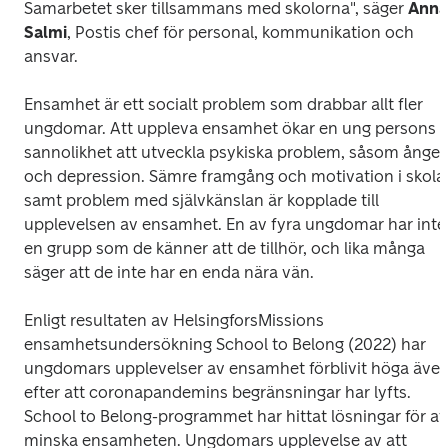
Samarbetet sker tillsammans med skolorna", säger 
Anna 
Salmi
, Postis chef för personal, kommunikation och 
ansvar. 
Ensamhet är ett socialt problem som drabbar allt fler 
ungdomar. Att uppleva ensamhet ökar en ung persons 
sannolikhet att utveckla psykiska problem, såsom ångest
och depression. Sämre framgång och motivation i skolan
samt problem med självkänslan är kopplade till 
upplevelsen av ensamhet. En av fyra ungdomar har inte 
en grupp som de känner att de tillhör, och lika många 
säger att de inte har en enda nära vän. 
Enligt resultaten av HelsingforsMissions 
ensamhetsundersökning School to Belong (2022) har 
ungdomars upplevelser av ensamhet förblivit höga även
efter att coronapandemins begränsningar har lyfts. 
School to Belong-programmet har hittat lösningar för att
minska ensamheten. Ungdomars upplevelse av att 