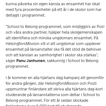
kunna påverka sin egen känsla av ensamhet har ökat 
med fyra procentenheter på ett år i de skolor som har 
deltagit i programmet.
"School to Belong-programmet, som möjliggörs av Posti 
och våra andra partner, hjälper hela skolgemenskapen 
att identifiera och minska ungdomars ensamhet. På 
HelsingforsMission vill vi att ungdomar som upplever 
ensamhet på läroanstalter ska få det stöd de behöver 
och att känslan av samhörighet i skolor ska stärkas", 
säger 
Panu Janhunen
, sakkunnig i School to Belong-
programmet.
I år kommer en alla hjärtans dag-kampanj att genomföra
för andra gången, där HelsingforsMission och Posti 
uppmuntrar finländare att skriva alla hjärtans dag-kort til
studerande på läroanstalterna som deltar i School to 
Belong-programmet. För ett år sedan skickade 