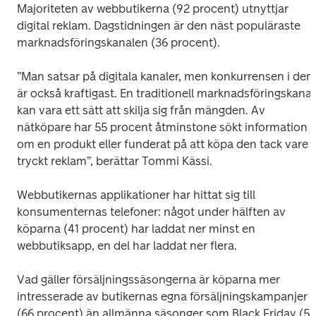
Majoriteten av webbutikerna (92 procent) utnyttjar 
digital reklam. Dagstidningen är den näst populäraste 
marknadsföringskanalen (36 procent). 
”Man satsar på digitala kanaler, men konkurrensen i dem
är också kraftigast. En traditionell marknadsföringskanal 
kan vara ett sätt att skilja sig från mängden. Av 
nätköpare har 55 procent åtminstone sökt information 
om en produkt eller funderat på att köpa den tack vare 
tryckt reklam”, berättar Tommi Kässi. 
Webbutikernas applikationer har hittat sig till 
konsumenternas telefoner: något under hälften av 
köparna (41 procent) har laddat ner minst en 
webbutiksapp, en del har laddat ner flera.
Vad gäller försäljningssäsongerna är köparna mer 
intresserade av butikernas egna försäljningskampanjer 
(66 procent) än allmänna säsonger som Black Friday (53 