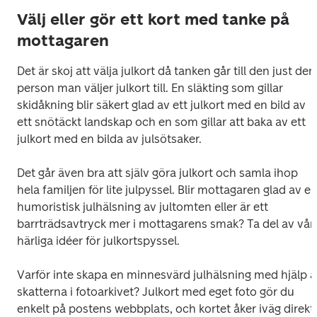
Välj eller gör ett kort med tanke på
mottagaren
Det är skoj att välja julkort då tanken går till den just den 
person man väljer julkort till. En släkting som gillar 
skidåkning blir säkert glad av ett julkort med en bild av 
ett snötäckt landskap och en som gillar att baka av ett 
julkort med en bilda av julsötsaker. 

Det går även bra att själv göra julkort och samla ihop 
hela familjen för lite julpyssel. Blir mottagaren glad av en
humoristisk julhälsning av jultomten eller är ett 
barrträdsavtryck mer i mottagarens smak? Ta del av våra
härliga idéer för julkortspyssel.

Varför inte skapa en minnesvärd julhälsning med hjälp a
skatterna i fotoarkivet? Julkort med eget foto gör du 
enkelt på postens webbplats, och kortet åker iväg direkt. 