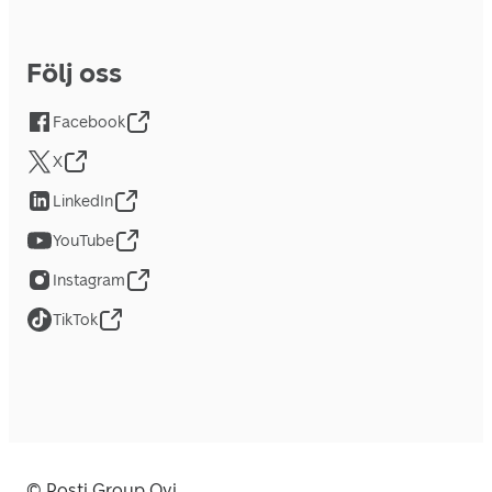
Följ oss
Facebook
X
LinkedIn
YouTube
Instagram
TikTok
© Posti Group Oyj