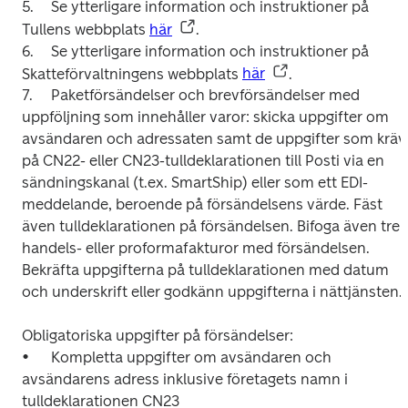
5.	Se ytterligare information och instruktioner på 
Tullens webbplats 
här
.

6.	Se ytterligare information och instruktioner på 
Skatteförvaltningens webbplats 
här
. 

7.	Paketförsändelser och brevförsändelser med 
uppföljning som innehåller varor: skicka uppgifter om 
avsändaren och adressaten samt de uppgifter som krävs
på CN22- eller CN23-tulldeklarationen till Posti via en 
sändningskanal (t.ex. SmartShip) eller som ett EDI-
meddelande, beroende på försändelsens värde. Fäst 
även tulldeklarationen på försändelsen. Bifoga även tre 
handels- eller proformafakturor med försändelsen. 
Bekräfta uppgifterna på tulldeklarationen med datum 
och underskrift eller godkänn uppgifterna i nättjänsten.

Obligatoriska uppgifter på försändelser:

•	Kompletta uppgifter om avsändaren och 
avsändarens adress inklusive företagets namn i 
tulldeklarationen CN23 
