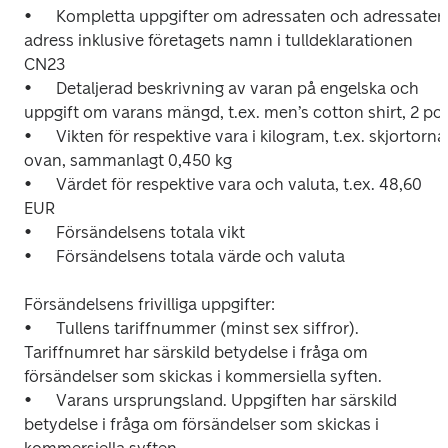
•	Kompletta uppgifter om adressaten och adressatens 
adress inklusive företagets namn i tulldeklarationen 
CN23 

•	Detaljerad beskrivning av varan på engelska och 
uppgift om varans mängd, t.ex. men’s cotton shirt, 2 pcs 
•	Vikten för respektive vara i kilogram, t.ex. skjortorna 
ovan, sammanlagt 0,450 kg 

•	Värdet för respektive vara och valuta, t.ex. 48,60 
EUR

•	Försändelsens totala vikt

•	Försändelsens totala värde och valuta

Försändelsens frivilliga uppgifter:

•	Tullens tariffnummer (minst sex siffror). 
Tariffnumret har särskild betydelse i fråga om 
försändelser som skickas i kommersiella syften. 

•	Varans ursprungsland. Uppgiften har särskild 
betydelse i fråga om försändelser som skickas i 