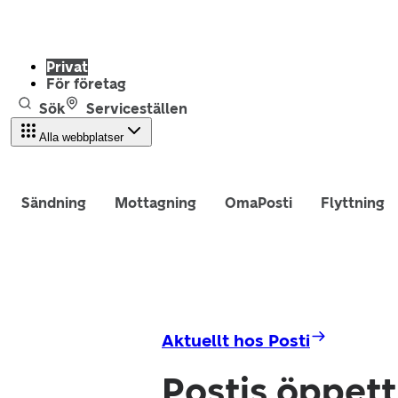
Privat
För företag
Sök
Serviceställen
Alla webbplatser
Sändning
Mottagning
OmaPosti
Flyttning
Aktuellt hos Posti
Postis öppett