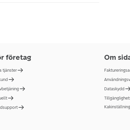
r företag
Om sid
a tjänster
Faktureringsa
 kund
Användningsvi
lvbetjäning
Dataskydd
uellt
Tillgänglighe
Kakinställnin
dsupport