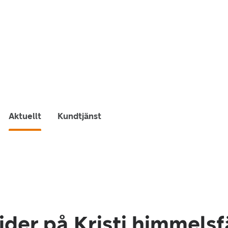
Aktuellt
Kundtjänst
ider på Kristi himmels