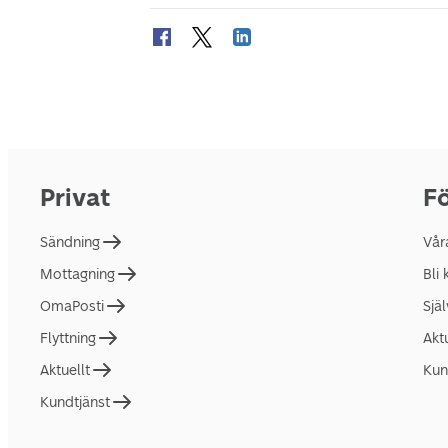
Privat
Fö
Sändning
Vår
Mottagning
Bli
OmaPosti
Sjä
Flyttning
Akt
Aktuellt
Kun
Kundtjänst