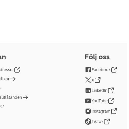
an
Följ oss
dresser
Facebook
llkor
X
LinkedIn
tsutlåtanden
YouTube
gar
Instagram
TikTok