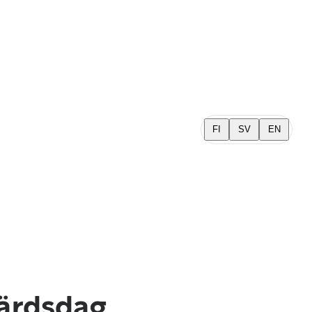
FI
SV
EN
färdsdag