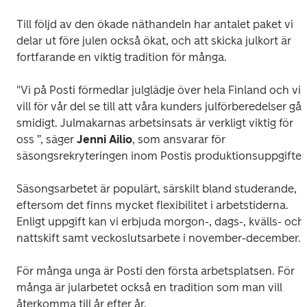
Till följd av den ökade näthandeln har antalet paket vi 
delar ut före julen också ökat, och att skicka julkort är 
fortfarande en viktig tradition för många.
"Vi på Posti förmedlar julglädje över hela Finland och vi 
vill för vår del se till att våra kunders julförberedelser går 
smidigt. Julmakarnas arbetsinsats är verkligt viktig för 
oss ”, säger 
Jenni
Ailio
, som ansvarar för 
säsongsrekryteringen inom Postis produktionsuppgifter
Säsongsarbetet är populärt, särskilt bland studerande, 
eftersom det finns mycket flexibilitet i arbetstiderna. 
Enligt uppgift kan vi erbjuda morgon-, dags-, kvälls- och 
nattskift samt veckoslutsarbete i november-december. 
För många unga är Posti den första arbetsplatsen. För 
många är jularbetet också en tradition som man vill 
återkomma till år efter år.