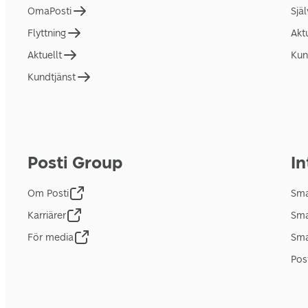
OmaPosti
Sjä
Flyttning
Akt
Aktuellt
Kun
Kundtjänst
Posti Group
In
Om Posti
Sma
Karriärer
Sma
För media
Sma
Pos