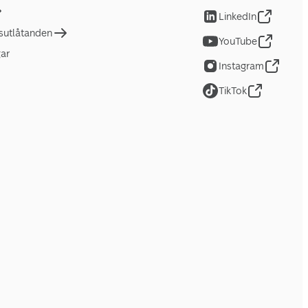
LinkedIn
tsutlåtanden
YouTube
gar
Instagram
TikTok