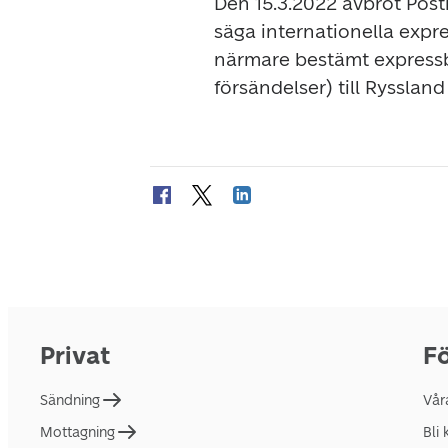
Den 15.3.2022 avbröt Posti
säga internationella expr
närmare bestämt expressb
försändelser) till Ryssland
Privat
Fö
Sändning
Vår
Mottagning
Bli