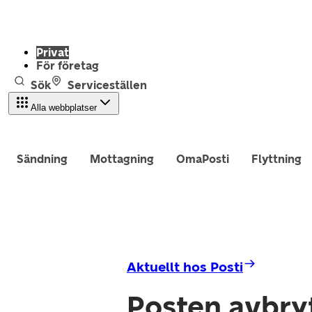
Privat
För företag
Sök
Serviceställen
Alla webbplatser
Sändning
Mottagning
OmaPosti
Flyttning
Aktuellt hos Posti
Posten avbryt