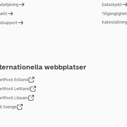
lvbetjäning
Dataskydd
uellt
Tillgänglighe
Kakinställnin
dsupport
ternationella webbplatser
rtPosti Estland
rtPosti Lettland
rtPosti Litauen
ti Sverige