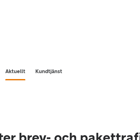
Aktuellt
Kundtjänst
er brev- och pakettrafi