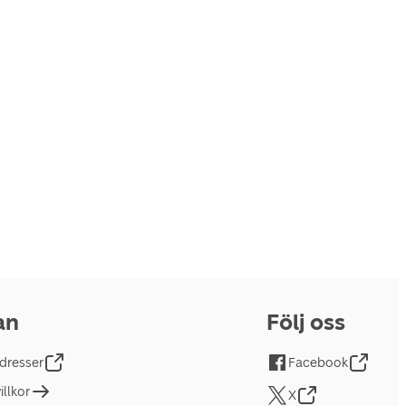
an
Följ oss
dresser
Facebook
llkor
X