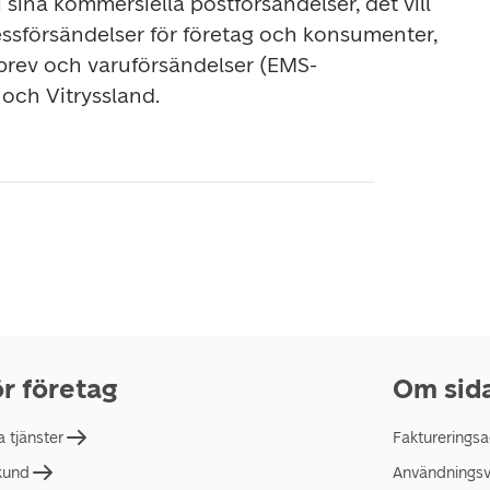
 sina kommersiella postförsändelser, det vill 
essförsändelser för företag och konsumenter, 
rev och varuförsändelser (EMS-
 och Vitryssland.
r företag
Om sid
a tjänster
Faktureringsa
 kund
Användningsvi