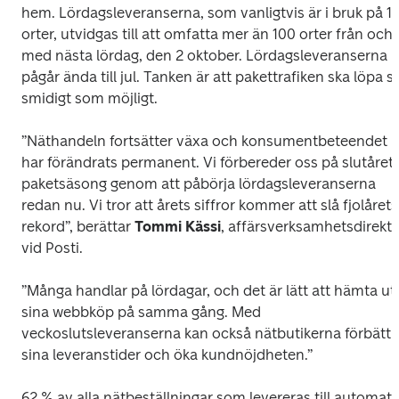
hem. Lördagsleveranserna, som vanligtvis är i bruk på 12
orter, utvidgas till att omfatta mer än 100 orter från och 
med nästa lördag, den 2 oktober. Lördagsleveranserna 
pågår ända till jul. Tanken är att pakettrafiken ska löpa så
smidigt som möjligt. 

”Näthandeln fortsätter växa och konsumentbeteendet 
har förändrats permanent. Vi förbereder oss på slutårets
paketsäsong genom att påbörja lördagsleveranserna 
redan nu. Vi tror att årets siffror kommer att slå fjolårets 
rekord”, berättar 
Tommi Kässi
, affärsverksamhetsdirektö
vid Posti.

”Många handlar på lördagar, och det är lätt att hämta ut 
sina webbköp på samma gång. Med 
veckoslutsleveranserna kan också nätbutikerna förbättra
sina leveranstider och öka kundnöjdheten.”

62 % av alla nätbeställningar som levereras till automater