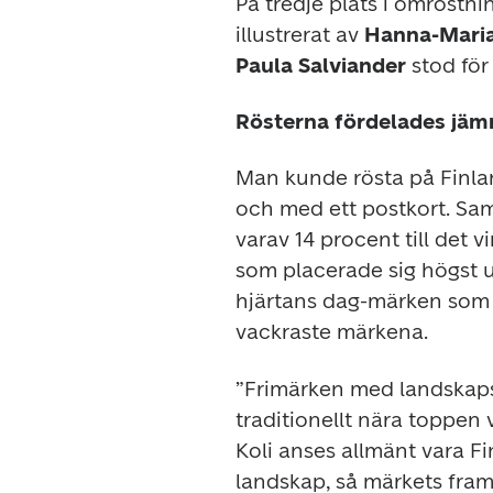
På tredje plats i omröstni
illustrerat av 
Hanna-Maria
Paula Salviander
 stod för
Rösterna fördelades jäm
Man kunde rösta på Finlan
och med ett postkort. Sam
varav 14 procent till det 
som placerade sig högst u
hjärtans dag-märken som p
vackraste märkena.
”Frimärken med landskapsm
traditionellt nära toppen 
Koli anses allmänt vara F
landskap, så märkets fram