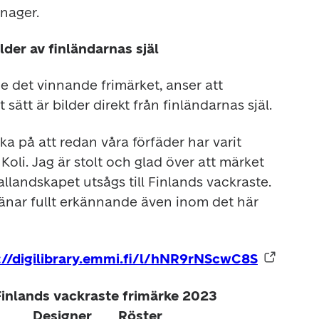
anager.
der av finländarnas själ
e det vinnande frimärket, anser att 
sätt är bilder direkt från finländarnas själ.
a på att redan våra förfäder har varit 
oli. Jag är stolt och glad över att märket 
landskapet utsågs till Finlands vackraste. 
jänar fullt erkännande även inom det här 
://digilibrary.emmi.fi/l/hNR9rNScwC8S
inlands vackraste frimärke 2023	
