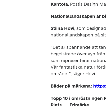
Kantola
, Postis Design M
Nationallandskapen är bil
Stiina Hovi
, som designad
nationallandskapen på sitt 
”Det är spännande att tänk
begeistrade över vyn från K
som representerar national
Vår fantastiska natur fört
området”, säger Hovi.
Bilder på märkena:
https
Topp 10 i omröstningen F