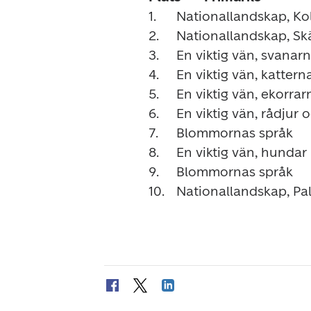
1.	Nationallandskap, Koli	Stiina Hovi	2 778

2.	Nationallandskap, Skärgårdshavet	Stiina Hovi	2 431

3.	En viktig vän, svanarna	Hanna-Maria Mainelakeus	2 281

4.	En viktig vän, katterna	Hanna-Maria Mainelakeus	1 975

5.	En viktig vän, ekorrarna	Hanna-Maria Mainelakeus	1 550

6.	En viktig vän, rådjur och hare	Hanna-Maria Mainelakeus	1 179

7.	Blommornas språk	Kreetta Järvenpää	800

8.	En viktig vän, hundar	Hanna-Maria Mainelakeus	770

9.	Blommornas språk	Kreetta Järvenpää	717
