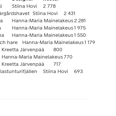
10.	Nationallandskap, Pallastunturifjällen	Stiina Hovi	693