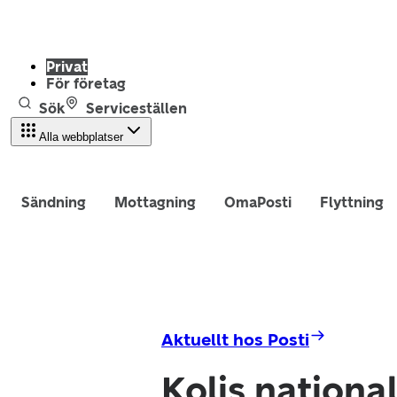
Privat
För företag
Sök
Serviceställen
Alla webbplatser
Sändning
Mottagning
OmaPosti
Flyttning
Aktuellt hos Posti
Kolis nationa