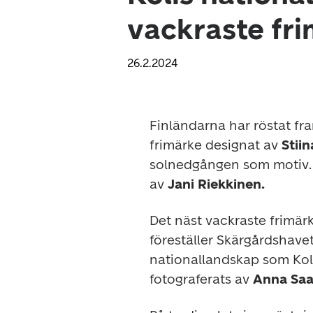
vackraste fr
26.2.2024
Finländarna har röstat fra
frimärke designat av 
Stii
solnedgången som motiv. 
av 
Jani Riekkinen.
Det näst vackraste frimärk
föreställer Skärgårdshave
nationallandskap som Koli
fotograferats av 
Anna Saa