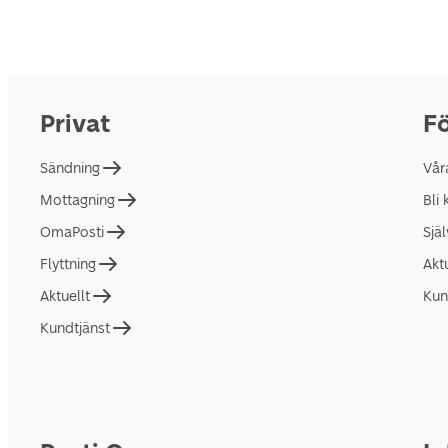
Privat
Fö
Sändning
Vår
Mottagning
Bli
OmaPosti
Sjä
Flyttning
Akt
Aktuellt
Kun
Kundtjänst