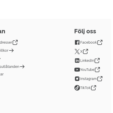
an
Följ oss
dresser
Facebook
llkor
X
LinkedIn
tsutlåtanden
YouTube
gar
Instagram
TikTok