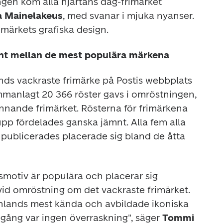
ngen kom alla hjärtans dag-frimärket 
 Mainelakeus
, med svanar i mjuka nyanser. 
 märkets grafiska design. 
nt mellan de mest populära märkena
ds vackraste frimärke på Postis webbplats 
manlagt 20 366 röster gavs i omröstningen, 
vinnande frimärket. Rösterna för frimärkena 
pp fördelades ganska jämnt. Alla fem alla 
ublicerades placerade sig bland de åtta 
otiv är populära och placerar sig 
vid omröstning om det vackraste frimärket. 
inlands mest kända och avbildade ikoniska 
gång var ingen överraskning", säger 
Tommi 