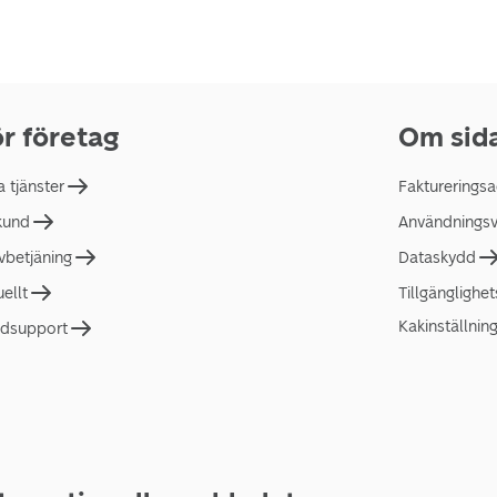
r företag
Om sid
a tjänster
Faktureringsa
 kund
Användningsvi
lvbetjäning
Dataskydd
uellt
Tillgänglighe
Kakinställnin
dsupport