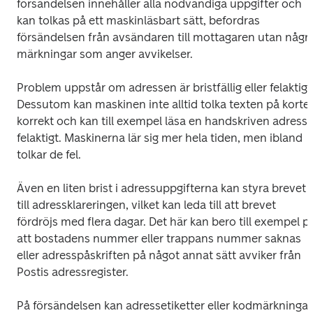
försändelsen innehåller alla nödvändiga uppgifter och 
kan tolkas på ett maskinläsbart sätt, befordras 
försändelsen från avsändaren till mottagaren utan några
märkningar som anger avvikelser.
Problem uppstår om adressen är bristfällig eller felaktig. 
Dessutom kan maskinen inte alltid tolka texten på kortet
korrekt och kan till exempel läsa en handskriven adress 
felaktigt. Maskinerna lär sig mer hela tiden, men ibland 
tolkar de fel.
Även en liten brist i adressuppgifterna kan styra brevet 
till adressklareringen, vilket kan leda till att brevet 
fördröjs med flera dagar. Det här kan bero till exempel på
att bostadens nummer eller trappans nummer saknas 
eller adresspåskriften på något annat sätt avviker från 
Postis adressregister.
På försändelsen kan adressetiketter eller kodmärkningar 