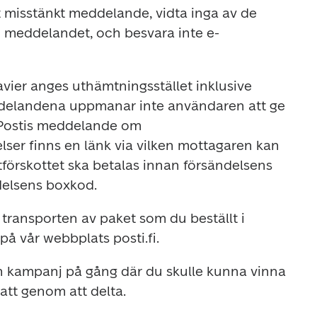
t misstänkt meddelande, vidta inga av de 
i meddelandet, och besvara inte e-
avier anges uthämtningsstället inklusive 
delandena uppmanar inte användaren att ge 
I Postis meddelande om 
lser finns en länk via vilken mottagaren kan 
tförskottet ska betalas innan försändelsens 
 transporten av paket som du beställt i 
n kampanj på gång där du skulle kunna vinna 
batt genom att delta.