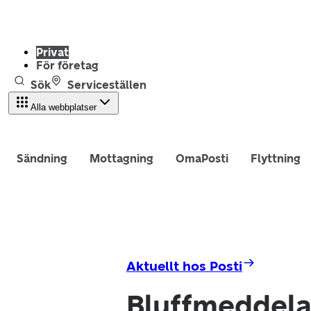
Privat
För företag
Sök
Serviceställen
Alla webbplatser
Sändning
Mottagning
OmaPosti
Flyttning
Aktuellt hos Posti
Bluffmeddela