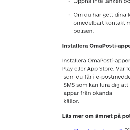
Om du har gett dina kr
omedelbart kontakt m
Installera OmaPosti-appen
Installera OmaPosti-appen 
Play eller App Store. Var f
 som du får i e-postmeddelanden och

 SMS som kan lura dig att installera

 appar från okända

 källor.
Läs mer om ämnet på pol