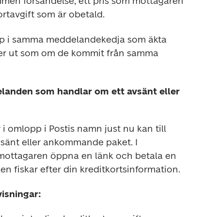
n försändelse, ett pris som mottagaren 
ortavgift som är obetald.
pp i samma meddelandekedja som äkta 
ser ut som om de kommit från samma 
elanden som handlar om ett avsänt eller
 omlopp i Postis namn just nu kan till 
sänt eller ankommande paket. I 
ottagaren öppna en länk och betala en 
en fiskar efter din kreditkortsinformation. 
visningar: