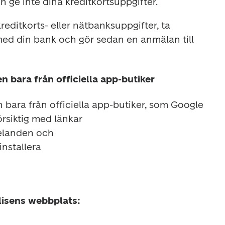
editkorts- eller nätbanksuppgifter, ta 
ed din bank och gör sedan en anmälan till 
 bara från officiella app-butiker
bara från officiella app-butiker, som Google 
örsiktig med länkar

isens webbplats: