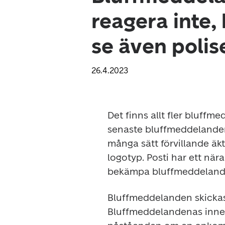
reagera inte,
se även polis
26.4.2023
Det finns allt fler bluffm
senaste bluffmeddelandena
många sätt förvillande äk
logotyp. Posti har ett när
bekämpa bluffmeddeland
Bluffmeddelanden skickas 
Bluffmeddelandenas innehå