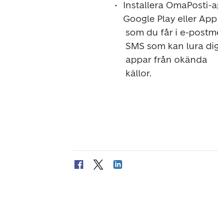
Installera OmaPosti-a
Google Play eller App 
 som du får i e-postmeddelanden och

 SMS som kan lura dig att installera

 appar från okända

 källor.
