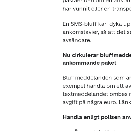
påståenden om en ankomme
har vunnit eller en transp
En SMS-bluff kan dyka u
ankomstavier, så att det 
avsändare.
Nu cirkulerar bluffmedd
ankommande paket
Bluffmeddelanden som är i
exempel handla om ett av
textmeddelandet ombes m
avgift på några euro. Länk
Handla enligt polisen an