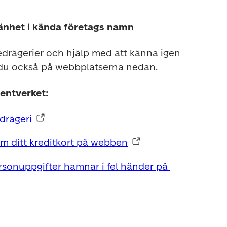
mänhet i kända företags namn
drägerier och hjälp med att känna igen 
du också på webbplatserna nedan.
entverket:
drägeri
om ditt kreditkort på webben
rsonuppgifter hamnar i fel händer på 