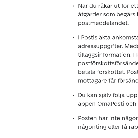
När du råkar ut för et
åtgärder som begärs 
I Postis äkta ankomst
adressuppgifter. Med
tilläggsinformation. 
postförskottsförsände
betala förskottet. Pos
Du kan själv följa upp
Posten har inte någo
någonting eller få ra