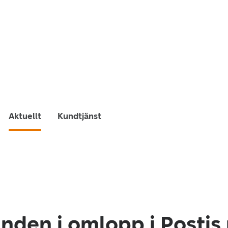
Aktuellt
Kundtjänst
nden i omlopp i Postis