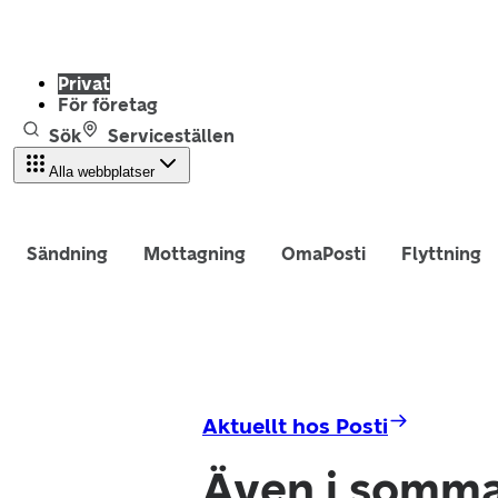
Privat
För företag
Sök
Serviceställen
Alla webbplatser
Sändning
Mottagning
OmaPosti
Flyttning
Aktuellt hos Posti
Även i sommar