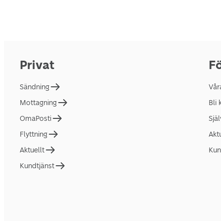
Privat
Fö
Sändning
Vår
Mottagning
Bli
OmaPosti
Sjä
Flyttning
Akt
Aktuellt
Kun
Kundtjänst