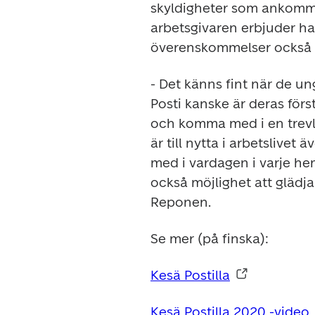
skyldigheter som ankomme
arbetsgivaren erbjuder ha
överenskommelser också 
- Det känns fint när de ung
Posti kanske är deras först
och komma med i en trevl
är till nytta i arbetslivet 
med i vardagen i varje hem
också möjlighet att glädj
Reponen.
Se mer (på finska):
Kesä Postilla
Kesä Postilla 2020 -video