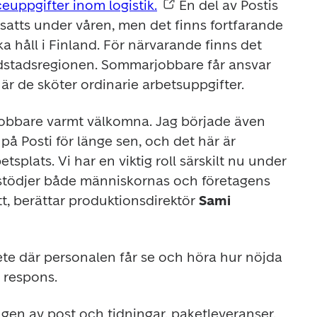
euppgifter inom logistik.
 En del av Postis 
satts under våren, men det finns fortfarande 
 håll i Finland. För närvarande finns det 
vudstadsregionen. Sommarjobbare får ansvar 
 de sköter ordinarie arbetsuppgifter.
jobbare varmt välkomna. Jag började även 
 Posti för länge sen, och det här är 
tsplats. Vi har en viktig roll särskilt nu under 
 stödjer både människornas och företagens 
t, berättar produktionsdirektör 
Sami 
ete där personalen får se och höra hur nöjda 
 respons.
ngen av post och tidningar, paketleveranser, 