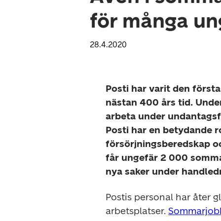
för många ung
28.4.2020
Posti har varit den först
nästan 400 års tid. Under
arbeta under undantagsfö
Posti har en betydande rol
försörjningsberedskap o
får ungefär 2 000 sommar
nya saker under handledn
Postis personal har åter g
arbetsplatser. 
Sommarjobba