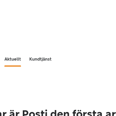
Aktuellt
Kundtjänst
 är Posti den första a