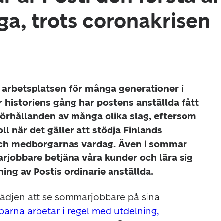
a, trots coronakrisen
a arbetsplatsen för många generationer i 
 historiens gång har postens anställda fått 
rhållanden av många olika slag, eftersom 
l när det gäller att stödja Finlands 
ch medborgarnas vardag. Även i sommar 
jobbare betjäna våra kunder och lära sig 
ing av Postis ordinarie anställda.
lädjen att se sommarjobbare på sina 
rna arbetar i regel med utdelning, 