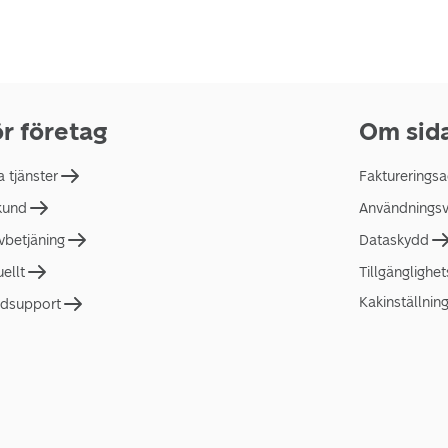
r företag
Om sid
a tjänster
Faktureringsa
 kund
Användningsvi
lvbetjäning
Dataskydd
uellt
Tillgänglighe
Kakinställnin
dsupport