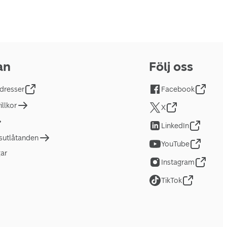
an
Följ oss
dresser
Facebook
llkor
X
LinkedIn
tsutlåtanden
YouTube
gar
Instagram
TikTok