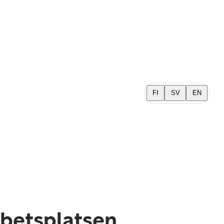
FI
SV
EN
rbetsplatsen