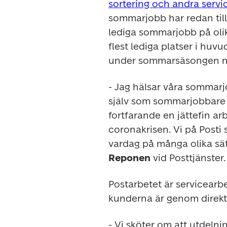
sortering och andra servic
sommarjobb har redan till
lediga sommarjobb på olika
flest lediga platser i hu
under sommarsäsongen när
- Jag hälsar våra sommar
själv som sommarjobbare på
fortfarande en jättefin arbe
coronakrisen. Vi på Posti
vardag på många olika sät
Reponen
 vid Posttjänster.
Postarbetet är servicearb
kunderna är genom direkt
- Vi sköter om att utdelni