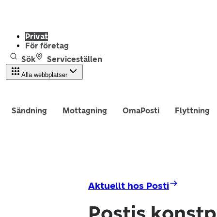
Privat
För företag
Sök
Serviceställen
Alla webbplatser
Sändning
Mottagning
OmaPosti
Flyttning
Aktuellt hos Posti
Postis konstp