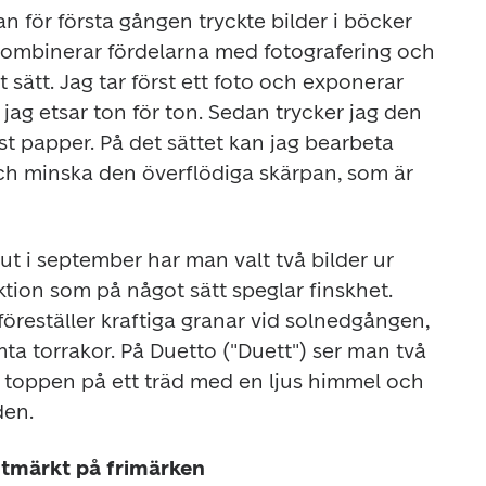
n för första gången tryckte bilder i böcker 
 kombinerar fördelarna med fotografering och 
t sätt. Jag tar först ett foto och exponerar 
ag etsar ton för ton. Sedan trycker jag den 
st papper. På det sättet kan jag bearbeta 
och minska den överflödiga skärpan, som är 
t i september har man valt två bilder ur 
Laines omfattande produktion som på något sätt speglar finskhet. 
föreställer kraftiga granar vid solnedgången, 
ta torrakor. På 
Duetto
 ("Duett") ser man två 
 toppen på ett träd med en ljus himmel och 
den.
utmärkt på frimärken