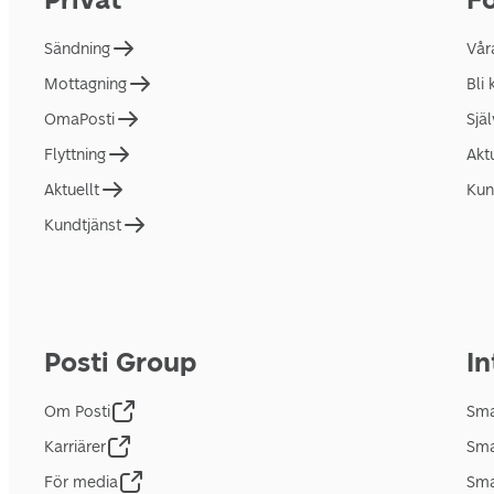
Sändning
Vår
Mottagning
Bli
OmaPosti
Sjä
Flyttning
Akt
Aktuellt
Kun
Kundtjänst
Posti Group
In
Om Posti
Sma
Karriärer
Sma
För media
Sma