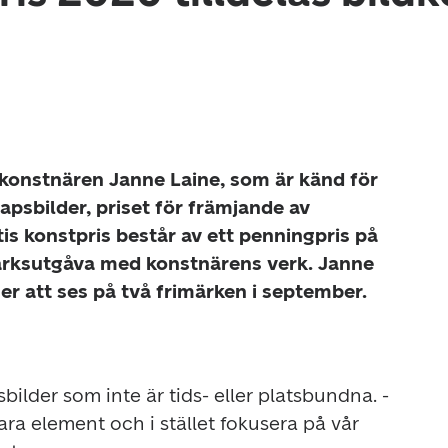
ldkonstnären Janne Laine, som är känd för 
psbilder, priset för främjande av 
s konstpris består av ett penningpris på 
ärksutgåva med konstnärens verk. Janne 
r att ses på två frimärken i september.
ilder som inte är tids- eller platsbundna. - 
bara element och i stället fokusera på vår 