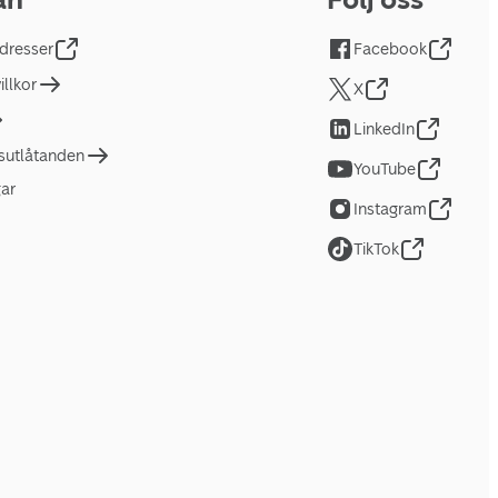
dresser
Facebook
llkor
X
LinkedIn
tsutlåtanden
YouTube
gar
Instagram
TikTok