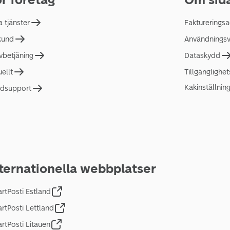
a tjänster
Faktureringsa
 kund
Användningsvi
lvbetjäning
Dataskydd
uellt
Tillgänglighe
Kakinställnin
dsupport
ternationella webbplatser
rtPosti Estland
rtPosti Lettland
rtPosti Litauen