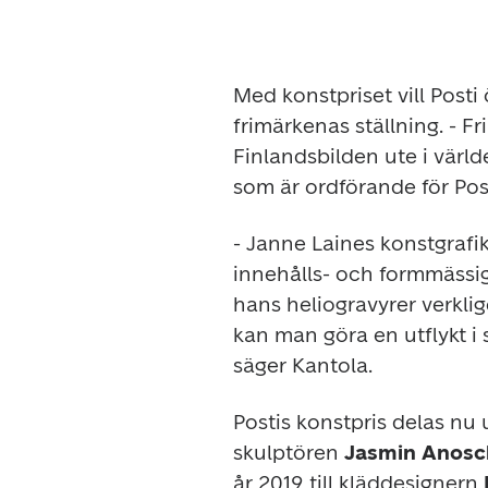
Med konstpriset vill Posti
frimärkenas ställning. - F
Finlandsbilden ute i värl
som är ordförande för Pos
- Janne Laines konstgrafik
innehålls- och formmässig
hans heliogravyrer verkligen
kan man göra en utflykt i 
säger Kantola.
Postis konstpris delas nu ut
skulptören 
Jasmin Anosch
år 2019 till kläddesignern 