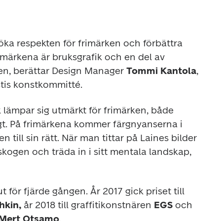
 öka respekten för frimärken och förbättra 
rimärkena är bruksgrafik och en del av 
den, berättar Design Manager 
Tommi Kantola
, 
tis konstkommitté.
 lämpar sig utmärkt för frimärken, både 
t. På frimärkena kommer färgnyanserna i 
 till sin rätt. När man tittar på Laines bilder 
skogen och träda in i sitt mentala landskap, 
 för fjärde gången. År 2017 gick priset till 
kin, 
år 2018 till graffitikonstnären 
EGS
 och 
Mert Otsamo
.