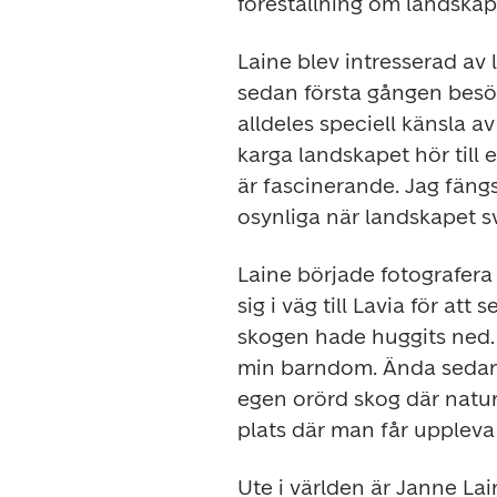
föreställning om landskap
Laine blev intresserad av 
sedan första gången besökt
alldeles speciell känsla av
karga landskapet hör till e
är fascinerande. Jag fängs
osynliga när landskapet s
Laine började fotografera 
sig i väg till Lavia för att
skogen hade huggits ned.
min barndom. Ända sedan 
egen orörd skog där natur
plats där man får uppleva
Ute i världen är Janne Lai