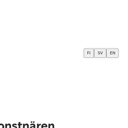
FI
SV
EN
konstnären