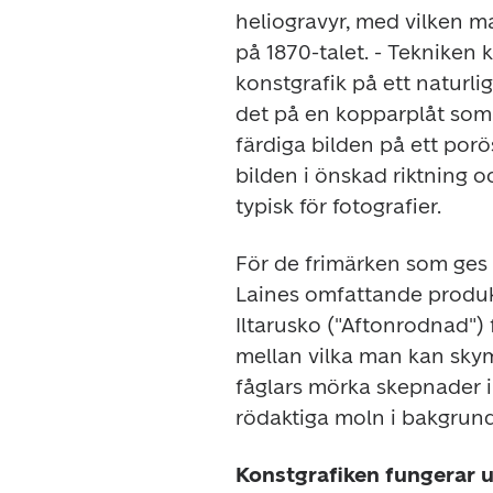
heliogravyr, med vilken ma
på 1870-talet. - Tekniken
konstgrafik på ett naturlig
det på en kopparplåt som j
färdiga bilden på ett porö
bilden i önskad riktning 
typisk för fotografier.
För de frimärken som ges u
Iltarusko
 ("Aftonrodnad") 
mellan vilka man kan skym
fåglars mörka skepnader i
rödaktiga moln i bakgrun
Konstgrafiken fungerar 