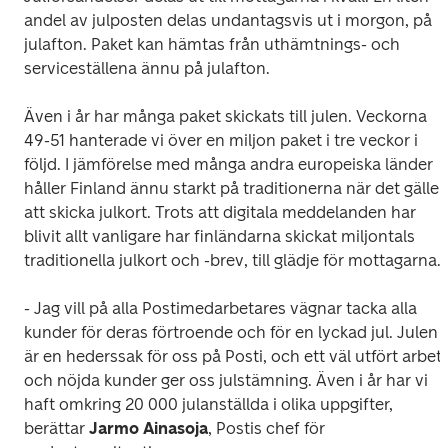
andel av julposten delas undantagsvis ut i morgon, på 
julafton. Paket kan hämtas från uthämtnings- och 
serviceställena ännu på julafton.
Även i år har många paket skickats till julen. Veckorna 
49-51 hanterade vi över en miljon paket i tre veckor i 
följd. I jämförelse med många andra europeiska länder 
håller Finland ännu starkt på traditionerna när det gäller 
att skicka julkort. Trots att digitala meddelanden har 
blivit allt vanligare har finländarna skickat miljontals 
traditionella julkort och -brev, till glädje för mottagarna.
- Jag vill på alla Postimedarbetares vägnar tacka alla 
kunder för deras förtroende och för en lyckad jul. Julen 
är en hederssak för oss på Posti, och ett väl utfört arbete
och nöjda kunder ger oss julstämning. Även i år har vi 
haft omkring 20 000 julanställda i olika uppgifter, 
berättar 
Jarmo Ainasoja
, Postis chef för 