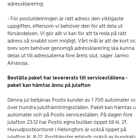
adressklarering.
- För postutdelningen är rätt adress den viktigaste 
uppgiften, eftersom vi behöver den för att dela ut 
försändelsen. Vi gör allt vi kan för att ta reda på rätt 
adress så snabbt som möjligt. Vårt mål är att de kort och
brev som behöver genomgå adressklarering ska kunna 
delas ut till adressaterna före årets slut, säger Jarmo 
Ainasoja.
Beställa paket har levererats till serviceställena - 
paket kan hämtas ännu på julafton
Denna jul betjänas Postis kunder av 1 700 automater och
över hundra juluthämtningsställen. Paket kan hämtas ut 
automater och på Postis serviceställen. På dagen före 
julafton 23.12 har Postis egna butiker öppet till kl. 21. 
Huvudpostkontoret i Helsingfors är också öppet på 
julafton kl. 8-12. Posttjänster erbjuds också av hundratals