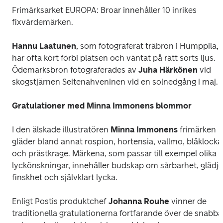
Frimärksarket 
EUROPA: Broar
 innehåller 10 inrikes 
fixvärdemärken.
Hannu Laatunen
, som fotograferat träbron i Humppila, 
har ofta kört förbi platsen och väntat på rätt sorts ljus. 
Ödemarksbron fotograferades av 
Juha Härkönen
 vid 
skogstjärnen Seitenahveninen vid en solnedgång i maj.
Gratulationer med Minna Immonens blommor
I den älskade illustratören 
Minna Immonens
 frimärken 
gläder bland annat rospion, hortensia, vallmo, blåklocka 
och prästkrage. Märkena, som passar till exempel olika 
lyckönskningar, innehåller budskap om sårbarhet, glädje,
finskhet och självklart lycka.
Enligt Postis produktchef 
Johanna Rouhe
 vinner de 
traditionella gratulationerna fortfarande över de snabba 