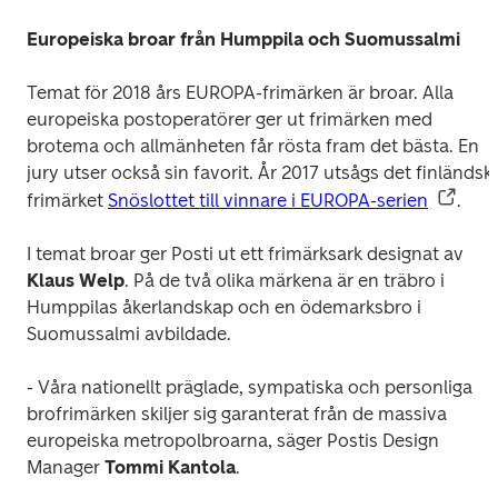
Europeiska broar från Humppila och Suomussalmi
Temat för 2018 års EUROPA-frimärken är broar. Alla 
europeiska postoperatörer ger ut frimärken med 
brotema och allmänheten får rösta fram det bästa. En 
jury utser också sin favorit. År 2017 utsågs det finländska
frimärket 
Snöslottet till vinnare i EUROPA-serien
.
I temat broar ger Posti ut ett frimärksark designat av 
Klaus Welp
. På de två olika märkena är en träbro i 
Humppilas åkerlandskap och en ödemarksbro i 
Suomussalmi avbildade.
- Våra nationellt präglade, sympatiska och personliga 
brofrimärken skiljer sig garanterat från de massiva 
europeiska metropolbroarna, säger Postis Design 
Manager 
Tommi Kantola
.