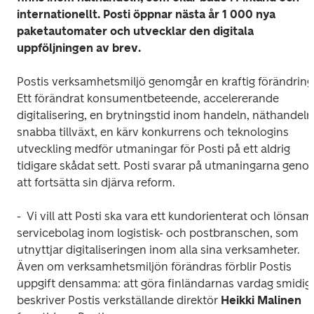
internationellt. Posti öppnar nästa år 1 000 nya 
paketautomater och utvecklar den digitala 
uppföljningen av brev.
Postis verksamhetsmiljö genomgår en kraftig förändring.
Ett förändrat konsumentbeteende, accelererande 
digitalisering, en brytningstid inom handeln, näthandelns
snabba tillväxt, en kärv konkurrens och teknologins 
utveckling medför utmaningar för Posti på ett aldrig 
tidigare skådat sett. Posti svarar på utmaningarna geno
att fortsätta sin djärva reform.
-  Vi vill att Posti ska vara ett kundorienterat och lönsamt
servicebolag inom logistisk- och postbranschen, som 
utnyttjar digitaliseringen inom alla sina verksamheter. 
Även om verksamhetsmiljön förändras förblir Postis 
uppgift densamma: att göra finländarnas vardag smidig, 
beskriver Postis verkställande direktör 
Heikki Malinen