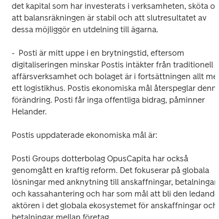
det kapital som har investerats i verksamheten, sköta om
att balansräkningen är stabil och att slutresultatet av 
dessa möjliggör en utdelning till ägarna.
-  Posti är mitt uppe i en brytningstid, eftersom 
digitaliseringen minskar Postis intäkter från traditionell 
affärsverksamhet och bolaget är i fortsättningen allt mer
ett logistikhus. Postis ekonomiska mål återspeglar denna
förändring. Posti får inga offentliga bidrag, påminner 
Helander.
Postis uppdaterade ekonomiska mål är:
Posti Groups dotterbolag OpusCapita har också 
genomgått en kraftig reform. Det fokuserar på globala 
lösningar med anknytning till anskaffningar, betalningar 
och kassahantering och har som mål att bli den ledande 
aktören i det globala ekosystemet för anskaffningar och 
betalningar mellan företag.