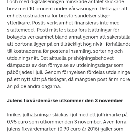
I och med digitaliseringen minskade antalet skickade 
brev med 10 procent under vårsäsongen. Detta gör att 
enhetskostnaderna för brevförsändelser stiger 
ytterligare. Postis verksamhet finansieras inte med 
skattemedel. Posti måste skapa förutsättningar för 
bolagets verksamhet bland annat genom att säkerställa 
att portona ligger på en tillräckligt hög nivå i förhållande 
till kostnaderna för postens insamling, sortering och 
utdelningsnät. Det aktuella prishöjningsbehovet 
dämpades av den förnyelse av utdelningsdagar som 
påbörjades i juli. Genom förnyelsen fördelas utdelningen
på ett nytt sätt på tisdagar, då mängden post är mindre 
än på de andra dagarna.
Julens fixvärdemärke utkommer den 3 november
Inrikes julhälsningar skickas i jul med ett julfrimärke på 
0,95 euro som utkommer den 3 november. Även förra 
julens fixvärdemärken (0,90 euro år 2016) gäller som 