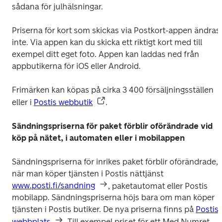
sådana för julhälsningar.
Priserna för kort som skickas via Postkort-appen ändras 
inte. Via appen kan du skicka ett riktigt kort med till 
exempel ditt eget foto. Appen kan laddas ned från 
appbutikerna för iOS eller Android.
Frimärken kan köpas på cirka 3 400 försäljningsställen 
eller i 
Postis webbutik
.
Sändningspriserna för paket förblir oförändrade
vid 
köp
på nätet, i automaten eller i mobilappen 
Sändningspriserna för inrikes paket förblir oförändrade, 
när man köper tjänsten i Postis nättjänst 
www.posti.fi/sandning
, paketautomat eller Postis 
mobilapp. Sändningspriserna höjs bara om man köper 
tjänsten i Postis butiker. De nya priserna finns på 
Postis 
webbplats
. Till exempel priset för ett Med Numret-