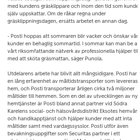
med kundens gräsklippare och inom den tid som kunden
själv uppskattar. Om de råkar regna under 
gräsklippningsdagen, ersätts arbetet en annan dag.
- Posti hoppas att sommaren blir vacker och önskar våra
kunder en behaglig sommartid. I sommar kan man be att
vårt riksomfattande nätverk av professionella hjälper till 
med att sköta gräsmattan, säger Punola.
Utdelarens arbete har blivit allt mångsidigare. Posti har 
en lång erfarenhet av måltidstransporter som levereras 
hem, och Posti transporterar årligen cirka två miljoner 
måltider till hemmen. Som en del av utvecklingen av nya
hemtjänster är Posti bland annat partner vid Södra 
Karelens social- och hälsovårdsdistrikt Eksotes hemvård
och handikapptjänst och hjälper kunder med att inta 
måltider samt med vardagssysslor. Posti utför även 
bevakningsuppgifter som Securitas partner i ett 