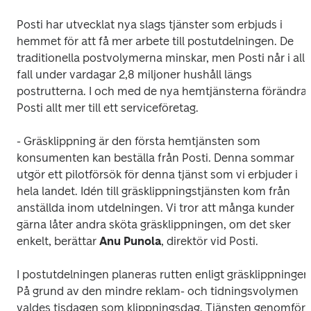
Posti har utvecklat nya slags tjänster som erbjuds i 
hemmet för att få mer arbete till postutdelningen. De 
traditionella postvolymerna minskar, men Posti når i alla 
fall under vardagar 2,8 miljoner hushåll längs 
postrutterna. I och med de nya hemtjänsterna förändras
Posti allt mer till ett serviceföretag.
- Gräsklippning är den första hemtjänsten som 
konsumenten kan beställa från Posti. Denna sommar 
utgör ett pilotförsök för denna tjänst som vi erbjuder i 
hela landet. Idén till gräsklippningstjänsten kom från 
anställda inom utdelningen. Vi tror att många kunder 
gärna låter andra sköta gräsklippningen, om det sker 
enkelt, berättar 
Anu Punola
, direktör vid Posti.
I postutdelningen planeras rutten enligt gräsklippningen.
På grund av den mindre reklam- och tidningsvolymen 
valdes tisdagen som klippningsdag. Tjänsten genomförs 