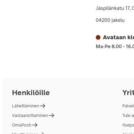
Jäspilänkatu 17
04200 jakelu
Avataan kl
Ma-Pe 8.00 - 16.
Henkilöille
Yri
Lähettäminen
Palve
Vastaanottaminen
Tule 
OmaPosti
Itsep