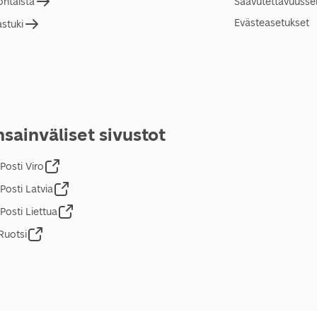
ohtaista
Saavutettavuusse
Evästeasetukset
astuki
sainväliset sivustot
Posti Viro
Posti Latvia
Posti Liettua
Ruotsi