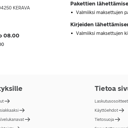
Pakettien lähettämise
, 04250 KERAVA
Valmiiksi maksettujen p
Kirjeiden lähettämise
Valmiiksi maksettujen k
o 08.00
00
tyksille
Tietoa si
lut
Laskutusosoitteet
asiakkaaksi
Käyttöehdot
alvelukanavat
Tietosuoja