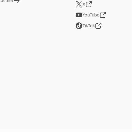
losteet
X
YouTube
TikTok