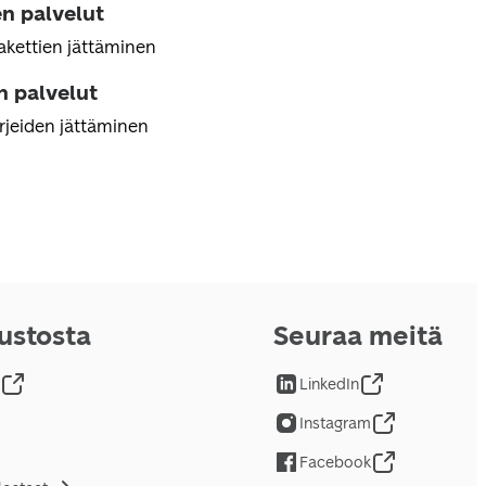
n palvelut
akettien jättäminen
n palvelut
irjeiden jättäminen
vustosta
Seuraa meitä
LinkedIn
Instagram
Facebook