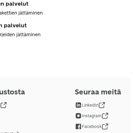
n palvelut
akettien jättäminen
n palvelut
irjeiden jättäminen
vustosta
Seuraa meitä
LinkedIn
Instagram
Facebook