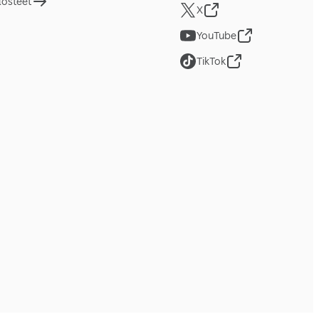
losteet
X
YouTube
TikTok