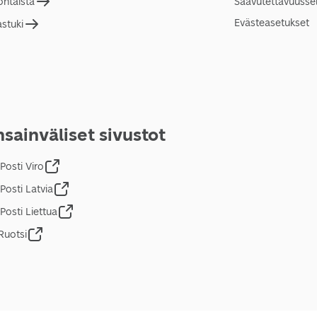
ohtaista
Saavutettavuusse
Evästeasetukset
astuki
sainväliset sivustot
Posti Viro
Posti Latvia
Posti Liettua
Ruotsi