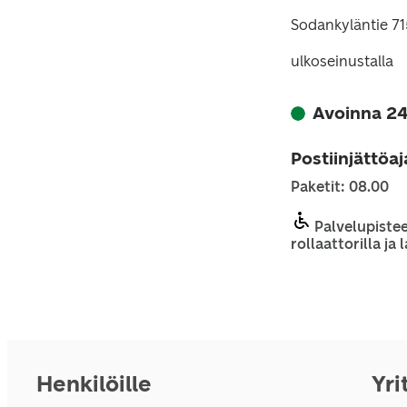
Sodankyläntie 7
ulkoseinustalla
Avoinna 24
Postiinjättöa
Paketit: 08.00
Palvelupistee
rollaattorilla ja
Henkilöille
Yri