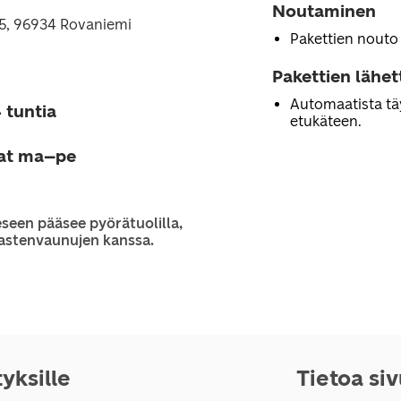
Noutaminen
15, 96934 Rovaniemi
Pakettien nouto
Pakettien lähe
Automaatista tä
 tuntia
etukäteen.
jat ma–pe
seen pääsee pyörätuolilla,
 lastenvaunujen kanssa.
tyksille
Tietoa si