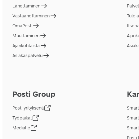
Lähettäminen
Palve
Vastaanottaminen
Tule 
OmaPosti
Itsep
Muuttaminen
Ajank
Ajankohtaista
Asiak
Asiakaspalvelu
Posti Group
Kan
Posti yrityksenä
Smart
Työpaikat
Smart
Medialle
Smart
Posti 