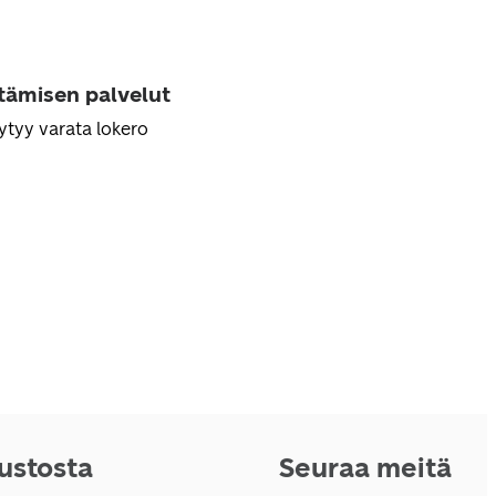
ttämisen palvelut
ytyy varata lokero
vustosta
Seuraa meitä