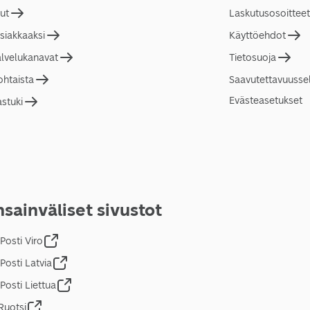
lut
Laskutusosoitteet
asiakkaaksi
Käyttöehdot
alvelukanavat
Tietosuoja
ohtaista
Saavutettavuusse
Evästeasetukset
astuki
sainväliset sivustot
Posti Viro
Posti Latvia
Posti Liettua
Ruotsi