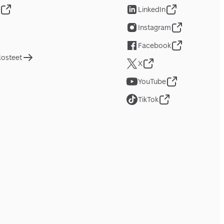
LinkedIn
Instagram
Facebook
losteet
X
YouTube
TikTok