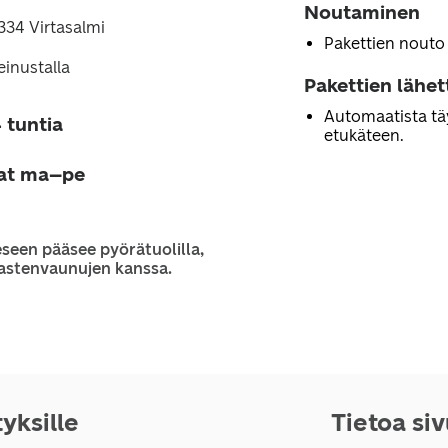
Noutaminen
334 Virtasalmi
Pakettien nouto
inustalla
Pakettien lähe
Automaatista tä
 tuntia
etukäteen.
jat ma–pe
seen pääsee pyörätuolilla,
 lastenvaunujen kanssa.
tyksille
Tietoa si