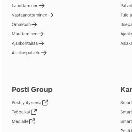
Lähettäminen
Palve
Vastaanottaminen
Tule 
OmaPosti
Itsep
Muuttaminen
Ajank
Ajankohtaista
Asiak
Asiakaspalvelu
Posti Group
Kan
Posti yrityksenä
Smart
Työpaikat
Smart
Medialle
Smart
Posti 