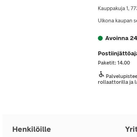
Kauppakuja 1, 77
Ulkona kaupan se
Avoinna 24
Postiinjättöa
Paketit: 14.00
Palvelupistee
rollaattorilla ja
Henkilöille
Yri