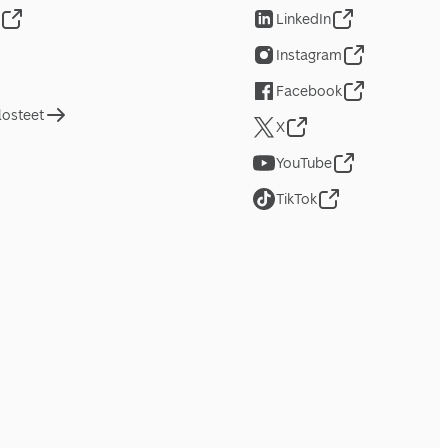
LinkedIn
Instagram
Facebook
losteet
X
YouTube
TikTok