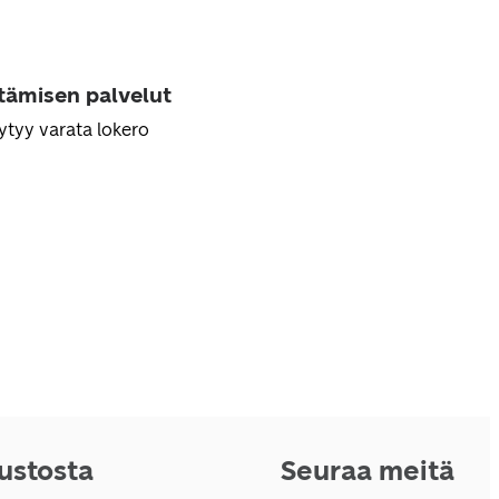
ttämisen palvelut
ytyy varata lokero
vustosta
Seuraa meitä