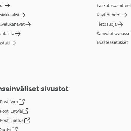
lut
Laskutusosoitteet
asiakkaaksi
Käyttöehdot
alvelukanavat
Tietosuoja
ohtaista
Saavutettavuusse
Evästeasetukset
astuki
sainväliset sivustot
Posti Viro
Posti Latvia
Posti Liettua
Ruotsi