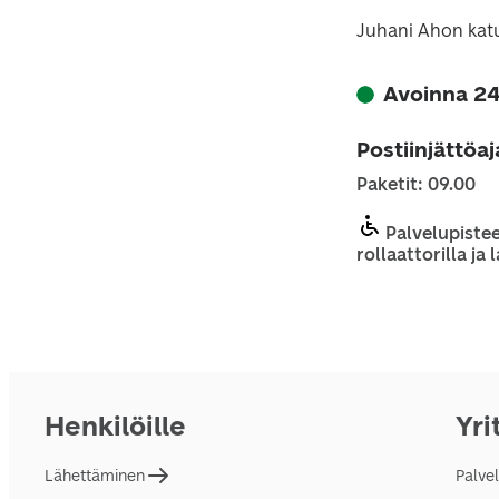
Juhani Ahon kat
Avoinna 24
Postiinjättöa
Paketit: 09.00
Palvelupistee
rollaattorilla ja
Henkilöille
Yri
Lähettäminen
Palve