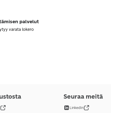
ttämisen palvelut
ytyy varata lokero
vustosta
Seuraa meitä
LinkedIn