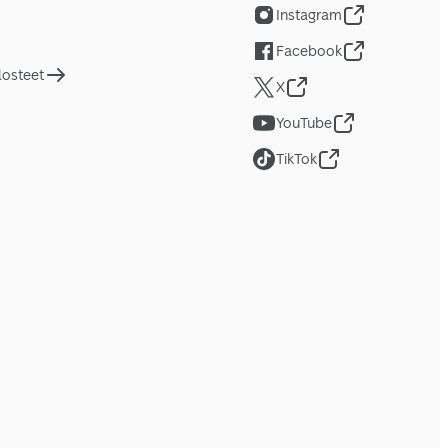
Instagram
Facebook
losteet
X
YouTube
TikTok