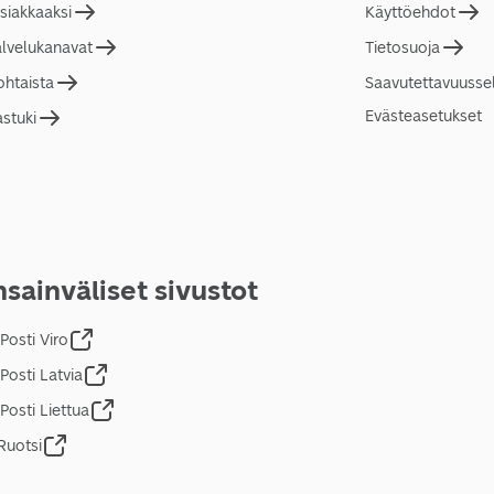
asiakkaaksi
Käyttöehdot
alvelukanavat
Tietosuoja
ohtaista
Saavutettavuusse
Evästeasetukset
astuki
sainväliset sivustot
Posti Viro
Posti Latvia
Posti Liettua
Ruotsi