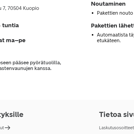
Noutaminen
u 7, 70504 Kuopio
Pakettien nouto
 tuntia
Pakettien lähe
Automaatista tä
jat ma–pe
etukäteen.
seen pääsee pyörätuolilla,
 lastenvaunujen kanssa.
tyksille
Tietoa si
lut
Laskutusosoitteet