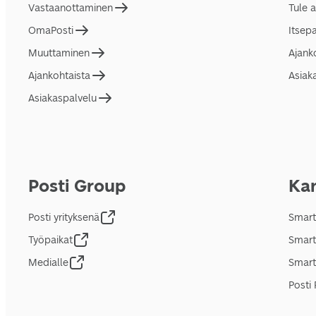
Vastaanottaminen
Tule 
OmaPosti
Itsep
Muuttaminen
Ajank
Ajankohtaista
Asiak
Asiakaspalvelu
Posti Group
Kan
Posti yrityksenä
Smart
Työpaikat
Smart
Medialle
Smart
Posti 