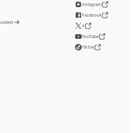
Instagram
Facebook
losteet
X
YouTube
TikTok