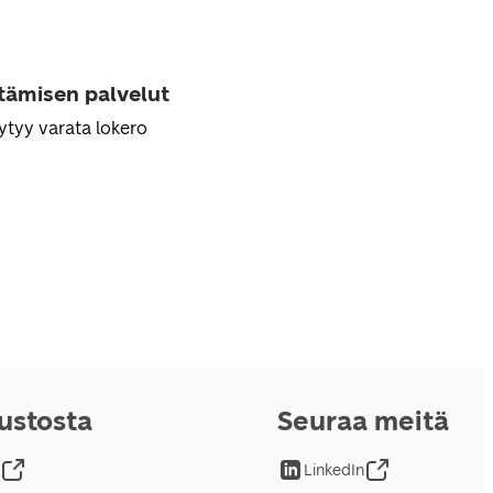
ttämisen palvelut
ytyy varata lokero
vustosta
Seuraa meitä
LinkedIn