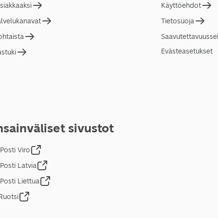
asiakkaaksi
Käyttöehdot
alvelukanavat
Tietosuoja
ohtaista
Saavutettavuusse
Evästeasetukset
astuki
sainväliset sivustot
Posti Viro
Posti Latvia
Posti Liettua
Ruotsi