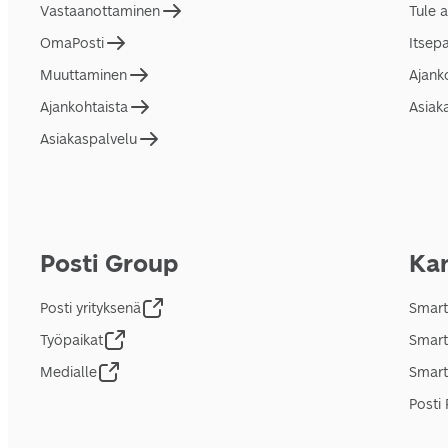
Vastaanottaminen
Tule 
OmaPosti
Itsep
Muuttaminen
Ajank
Ajankohtaista
Asiak
Asiakaspalvelu
Posti Group
Kan
Posti yrityksenä
Smart
Työpaikat
Smart
Medialle
Smart
Posti 