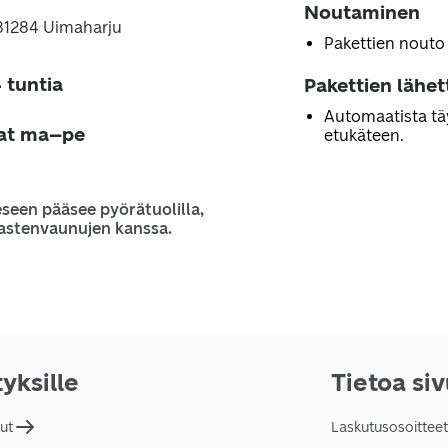
Noutaminen
 81284 Uimaharju
Pakettien nouto
 tuntia
Pakettien lähe
Automaatista tä
jat ma–pe
etukäteen.
seen pääsee pyörätuolilla,
 lastenvaunujen kanssa.
tyksille
Tietoa si
lut
Laskutusosoitteet