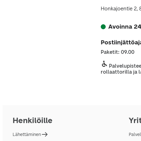
Honkajoentie 2,
Avoinna 24
Postiinjättöa
Paketit: 09.00
Palvelupistee
rollaattorilla ja
Henkilöille
Yri
Lähettäminen
Palve