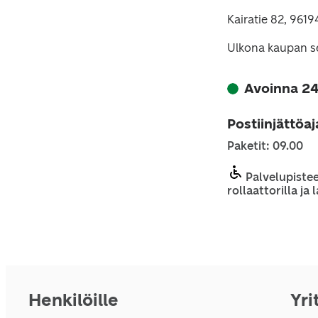
Kairatie 82, 961
Ulkona kaupan se
Avoinna 24
Postiinjättöa
Paketit: 09.00
Palvelupistee
rollaattorilla ja
Henkilöille
Yri