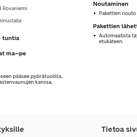
Noutaminen
94 Rovaniemi
Pakettien nouto
inustalla
Pakettien lähe
Automaatista tä
 tuntia
etukäteen.
jat ma–pe
seen pääsee pyörätuolilla,
 lastenvaunujen kanssa.
tyksille
Tietoa si