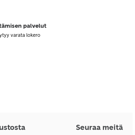
ttämisen palvelut
ytyy varata lokero
vustosta
Seuraa meitä