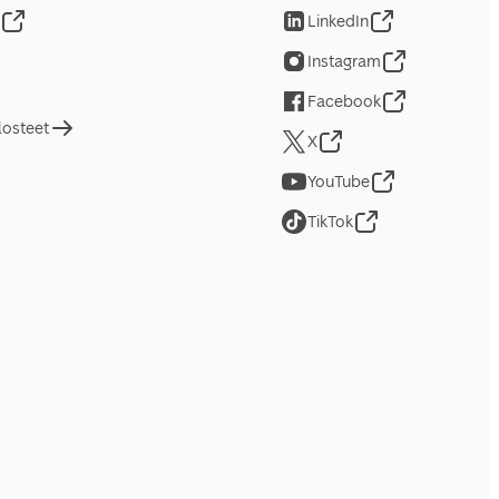
LinkedIn
Instagram
Facebook
losteet
X
YouTube
TikTok