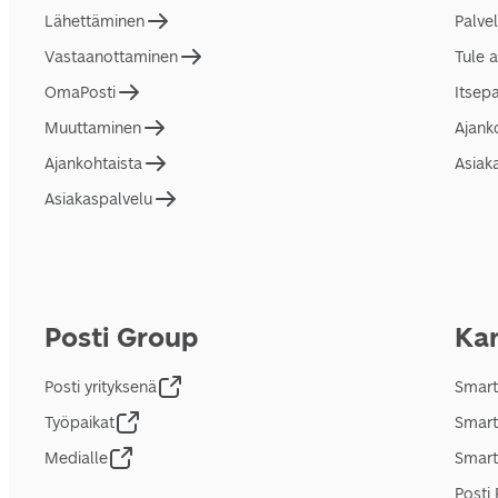
Lähettäminen
Palve
Vastaanottaminen
Tule 
OmaPosti
Itsep
Muuttaminen
Ajank
Ajankohtaista
Asiak
Asiakaspalvelu
Posti Group
Kan
Posti yrityksenä
Smart
Työpaikat
Smart
Medialle
Smart
Posti 