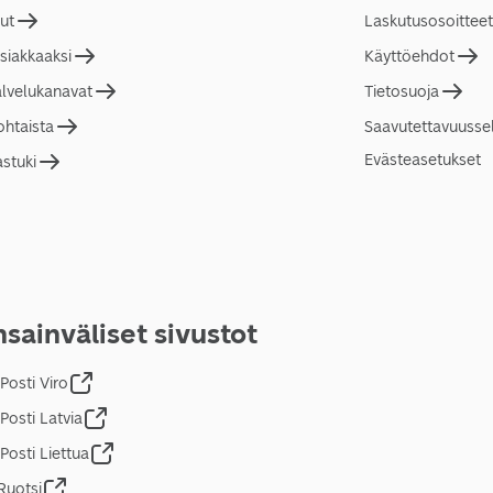
lut
Laskutusosoitteet
asiakkaaksi
Käyttöehdot
alvelukanavat
Tietosuoja
ohtaista
Saavutettavuusse
Evästeasetukset
astuki
sainväliset sivustot
Posti Viro
Posti Latvia
Posti Liettua
Ruotsi